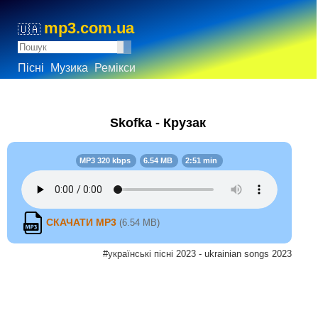
mp3.com.ua
🇺🇦
Пісні
Музика
Ремікси
Skofka - Крузак
MP3 320 kbps
6.54 MB
2:51 min
СКАЧАТИ MP3
(6.54 MB)
#українські пісні 2023 - ukrainian songs 2023