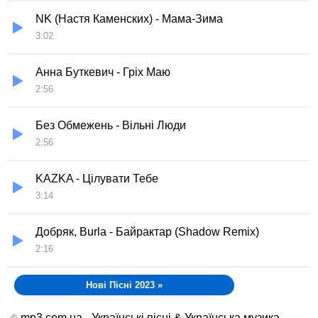
NK (Настя Каменских) - Мама-Зима
3:02
Анна Буткевич - Гріх Маю
2:56
Без Обмежень - Вільні Люди
2:56
KAZKA - Цілувати Тебе
3:14
Добряк, Burla - Байрактар (Shadow Remix)
2:16
Нові Пісні 2023
»
mp3.com.ua - Українські пісні & Українська музика