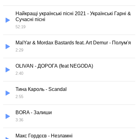
Найкращі українські пісні 2021 - Українські Гарні &
Сучасні пісні
52:19
MalYar & Mordax Bastards feat. Art Demur - Полум'я
2:29
OLIVAN - ДОРОГА (feat NEGODA)
2:40
Тина Кароль - Scandal
2:55
BORA - Залиши
3:36
Макс Гордєєв - Незламні