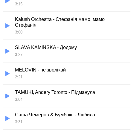
3:15
Kalush Orchestra - Стефанія мамо, мамо
Стефанія
3:00
SLAVA KAMINSKA - Додому
3:27
MELOVIN - не зволікай
2:21
TAMUKI, Andery Toronto - Пiдманула
3:04
Саша Чемеров & Бумбокс - Любила
3:31