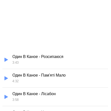
Один В Каное - Розсипаюся
3:43
Один В Каное - Пам'яті Мало
4:32
Один В Каное - Лісабон
3:58