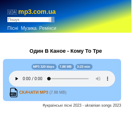
mp3.com.ua
🇺🇦
Пісні
Музика
Ремікси
Один В Каное - Кому То Тре
MP3 320 kbps
7.88 MB
3:23 min
СКАЧАТИ MP3
(7.88 MB)
#українські пісні 2023 - ukrainian songs 2023