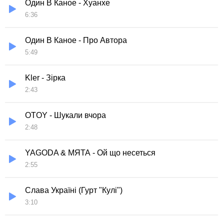
Один В Каное - Хуанхе
6:36
Один В Каное - Про Автора
5:49
Kler - Зірка
2:43
OTOY - Шукали вчора
2:48
YAGODA & МЯТА - Ой що несеться
2:55
Слава Україні (Гурт "Кулі")
3:10