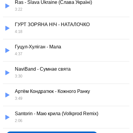
Ras - Slava Ukraine (Слава Україні)
3:22
ГУРТ ЗОРЯНА НІЧ - НАТАЛОЧКО
4:18
Гуцул-Хуліган - Мала
4:37
NaviBand - Сумнае свята
3:30
Артём Кондратюк - Кожного Ранку
3:49
Santorin - Маю крила (Volkprod Remix)
2:06