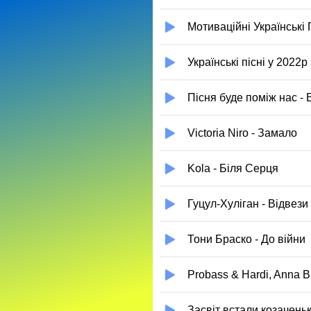
Мотиваційні Українські 
Українські пісні у 2022р
Пісня буде поміж нас -
Victoria Niro - Замало
Kola - Біля Серця
Гуцул-Хуліган - Відвези
Тони Браско - До війни
Probass & Hardi, Anna B
Засвіт встали козаченьк