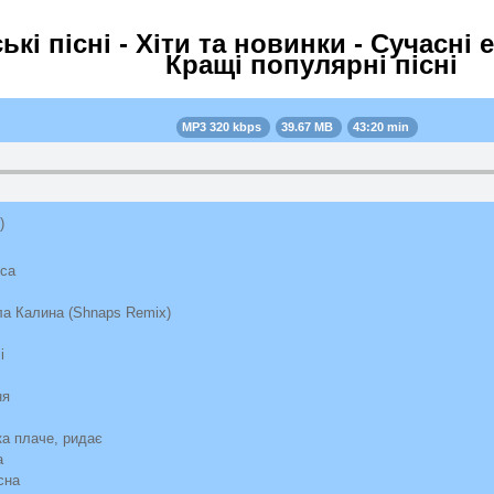
ькі пісні - Хіти та новинки - Сучасні е
Кращі популярні пісні
MP3 320 kbps
39.67 MB
43:20 min
)
оса
а Калина (Shnaps Remix)
і
ня
пка плаче, ридає
а
сна