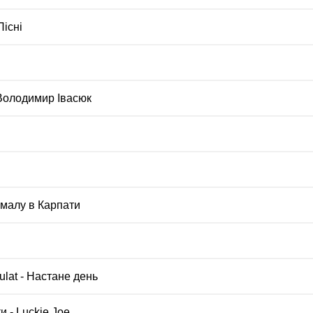
Пісні
 Володимир Івасюк
 малу в Карпати
ulat - Настане день
и - Luckie Joe