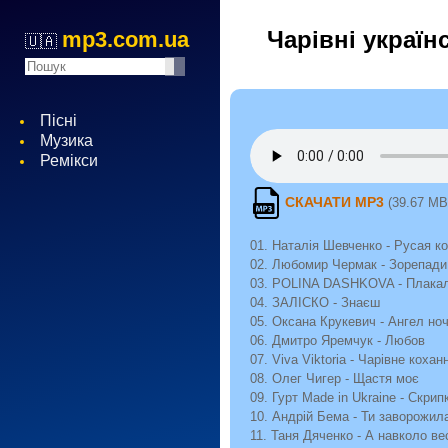
Чарівні українс
mp3.com.ua
🇺🇦
Пісні
Музика
Ремікси
СКАЧАТИ MP3
(39.67 MB
01. Наталія Шевченко - Русая к
02. Любомир Чермак - Зорепади
03. POLINA DASHKOVA - Плакал
04. ЗАЛІСКО - Знаєш
05. Оксана Крукевич - Ангел ноч
06. Дмитро Яремчук - Любов
07. Viva Viktoria - Чарівне кохан
08. Олег Чигер - Щастя моє
09. Гурт Made in Ukraine - Скри
10. Андрій Бема - Ти заворожил
11. Таня Дяченко - А навколо ве