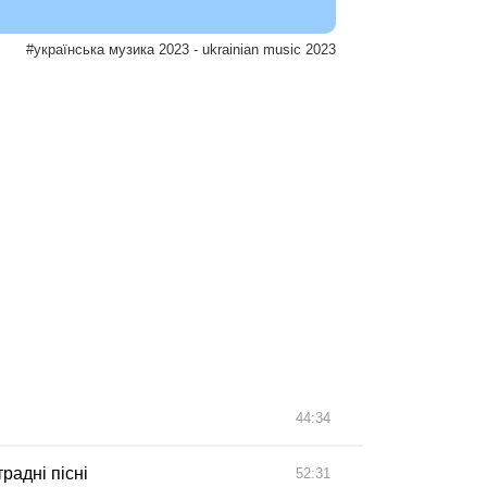
#українська музика 2023 - ukrainian music 2023
44:34
радні пісні
52:31