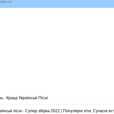
твої очі
ь - Кращі Українські Пісні
нські пісні - Супер збірка 2022 | Популярні хіти, Сучасні ест