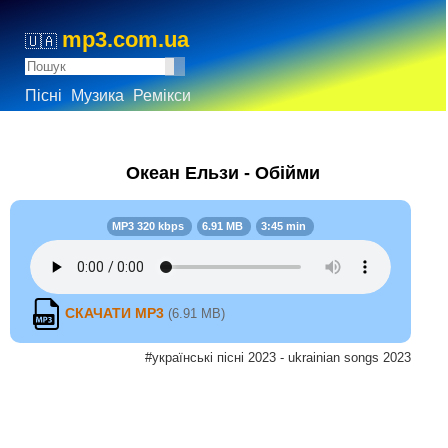
mp3.com.ua
🇺🇦
Пісні
Музика
Ремікси
Океан Ельзи - Обійми
MP3 320 kbps
6.91 MB
3:45 min
СКАЧАТИ MP3
(6.91 MB)
#українські пісні 2023 - ukrainian songs 2023