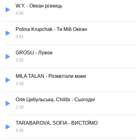
W.Y. - Океан різниць
4:05
Polina Krupchak - Ти Мій Океан
3:01
GROSU - Лужок
3:02
MILA TALAN - Розквітали маки
3:18
Оля Цибульська, Chilibi - Сьогодні
2:18
TARABAROVA, SOFIA - ВИСТОЇМО
3:26