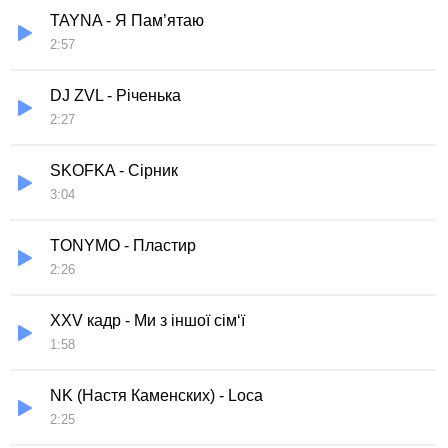
TAYNA - Я Пам’ятаю
2:57
DJ ZVL - Річенька
2:27
SKOFKA - Сірник
3:04
TONYMO - Пластир
2:26
XXV кадр - Ми з іншої сім‘ї
1:58
NK (Настя Каменских) - Loca
2:25