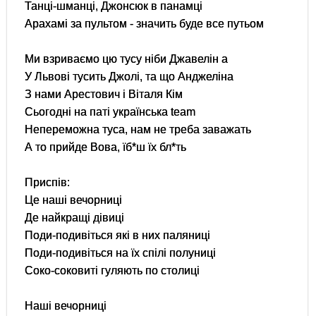
Танці-шманці, Джонсюк в панамці
Арахамі за пультом - значить буде все путьом
Ми взриваємо цю тусу ніби Джавелін а
У Львові тусить Джолі, та що Анджеліна
З нами Арестович і Віталя Кім
Сьогодні на паті українська team
Непереможна туса, нам не треба заважать
А то прийде Вова, їб*ш їх бл*ть
Приспів:
Це наші вечорниці
Де найкращі дівиці
Поди-подивіться які в них паляниці
Поди-подивіться на їх спілі полуниці
Соко-соковиті гуляють по столиці
Наші вечорниці