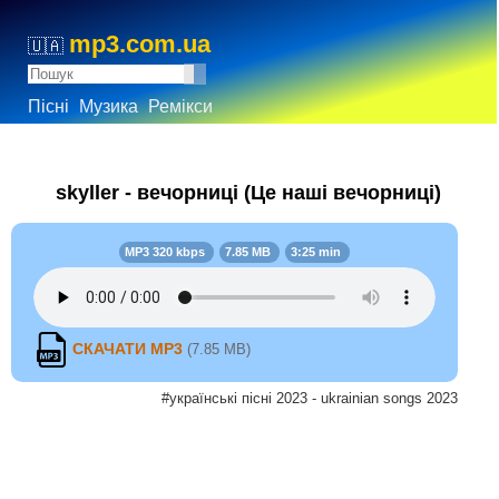
mp3.com.ua
🇺🇦
Пісні
Музика
Ремікси
skyller - вечорниці (Це наші вечорниці)
MP3 320 kbps
7.85 MB
3:25 min
СКАЧАТИ MP3
(7.85 MB)
#українські пісні 2023 - ukrainian songs 2023