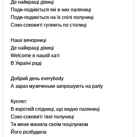
Де найкращі дівиці
Поди-подивіться які в них паляниці
Поди-подивіться на їх спілі полуниці
Соко-соковиті гуляють по столиці
Наші вечорниці
Де найкращі дівиці
Welcome в нашій хаті
В Україні раді
Добрий день everybody
А зараз музиченьки запрошують на party
Куплет:
В короткій спідниці, що видно паляниці
Соко-соковиті твої полуниці
Ти мене манила своїм поцілунком
Його розбудила