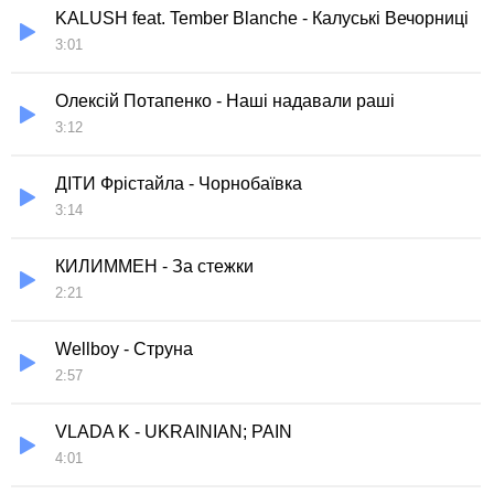
KALUSH feat. Tember Blanche - Калуські Вечорниці
3:01
Олексій Потапенко - Наші надавали раші
3:12
ДІТИ Фрістайла - Чорнобаївка
3:14
КИЛИММЕН - За стежки
2:21
Wellboy - Струна
2:57
VLADA K - UKRAINIAN; PAIN
4:01