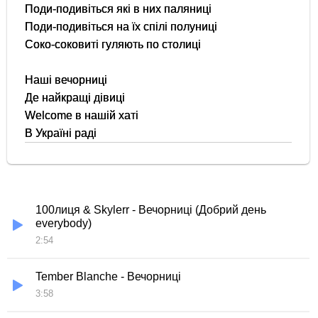
Поди-подивіться які в них паляниці
Поди-подивіться на їх спілі полуниці
Соко-соковиті гуляють по столиці
Наші вечорниці
Де найкращі дівиці
Welcome в нашій хаті
В Україні раді
100лиця & Skylerr - Вечорниці (Добрий день
everybody)
2:54
Tember Blanche - Вечорниці
3:58