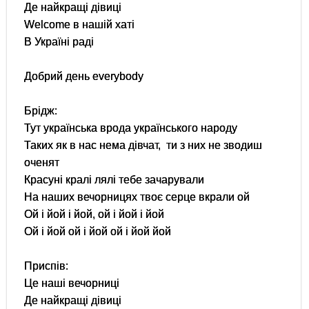
Де найкращі дівиці
Welcome в нашій хаті
В Україні раді
Добрий день everybody
Брідж:
Тут українська врода українського народу
Таких як в нас нема дівчат, ти з них не зводиш
оченят
Красуні кралі лялі тебе зачарували
На наших вечорницях твоє серце вкрали ой
Ой і йой і йой, ой і йой і йой
Ой і йой ой і йой ой і йой йой
Приспів:
Це наші вечорниці
Де найкращі дівиці