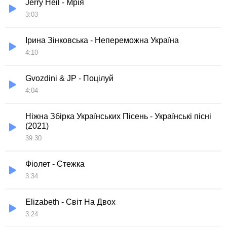
Jerry Heil - Мрія
3:03
Ірина Зінковська - Непереможна Україна
4:10
Gvozdini & JP - Поцілуй
4:04
Ніжна Збірка Українських Пісень - Українські пісні
(2021)
39:30
Фіолет - Стежка
3:34
Elizabeth - Світ На Двох
3:24