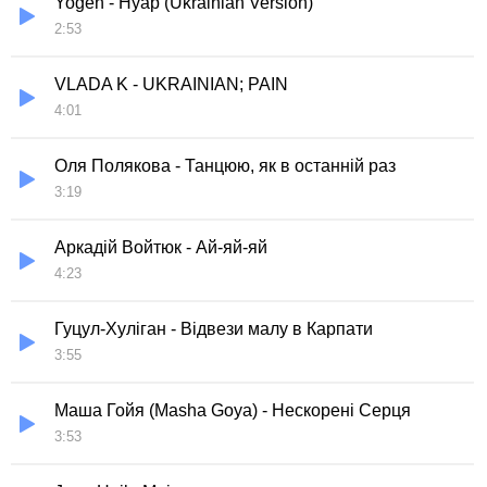
Yogen - Нуар (Ukrainian Version)
2:53
VLADA K - UKRAINIAN; PAIN
4:01
Оля Полякова - Танцюю, як в останній раз
3:19
Аркадій Войтюк - Ай-яй-яй
4:23
Гуцул-Хуліган - Відвези малу в Карпати
3:55
Маша Гойя (Masha Goya) - Нескорені Серця
3:53