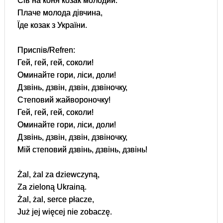
Сів на коня козак молодий.
Плаче молода дівчина,
Їде козак з України.
Приспів/Refren:
Гей, гей, гей, соколи!
Оминайте гори, ліси, доли!
Дзвінь, дзвін, дзвін, дзвіночку,
Степовий жайвороночку!
Гей, гей, гей, соколи!
Оминайте гори, ліси, доли!
Дзвінь, дзвін, дзвін, дзвіночку,
Мій степовий дзвінь, дзвінь, дзвінь!
Żal, żal za dziewczyną,
Za zieloną Ukrainą.
Żal, żal, serce płacze,
Już jej więcej nie zobaczę.