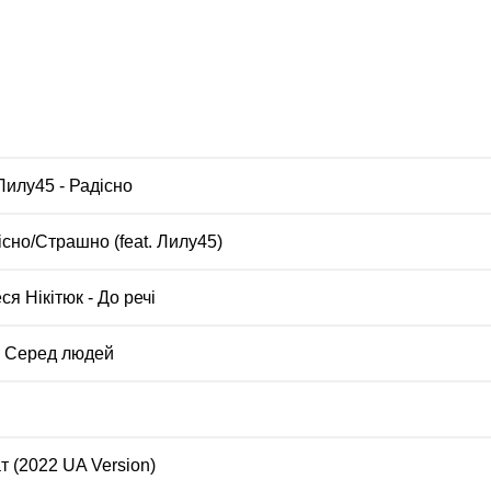
Лилу45 - Радісно
сно/Страшно (feat. Лилу45)
ся Нікітюк - До речі
 - Серед людей
т (2022 UA Version)