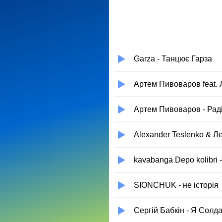
Garza - Танцює Гарза
Артем Пивоваров feat. 
Артем Пивоваров - Раді
Alexander Teslenko & Ле
kavabanga Depo kolibri
SIONCHUK - не історія
Сергій Бабкін - Я Солда