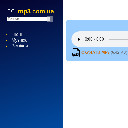
mp3.com.ua
🇺🇦
Пісні
Музика
Ремікси
СКАЧАТИ MP3
(6.42 MB)