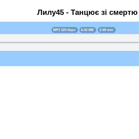
Лилу45 - Танцює зі смертю
MP3 320 kbps
6.42 MB
2:48 min