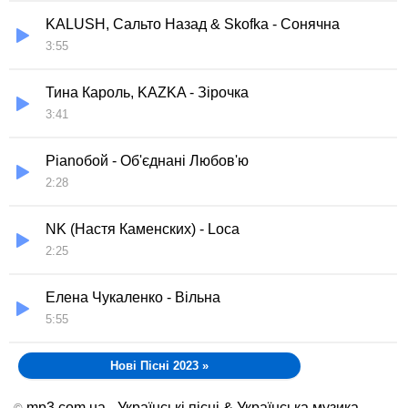
KALUSH, Сальто Назад & Skofka - Сонячна
3:55
Тина Кароль, KAZKA - Зірочка
3:41
Pianoбой - Об'єднані Любов'ю
2:28
NK (Настя Каменских) - Loca
2:25
Елена Чукаленко - Вільна
5:55
Нові Пісні 2023
»
mp3.com.ua - Українські пісні & Українська музика