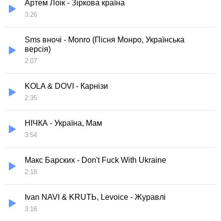
Артем Лоік - Зіркова країна
3:26
Sms вночi - Monro (Пісня Монро, Українська
версія)
2:07
KOLA & DOVI - Карнізи
2:35
НІЧКА - Україна, Мам
3:54
Макс Барских - Don't Fuck With Ukraine
2:18
Ivan NAVI & KRUTЬ, Levoice - Журавлі
3:16