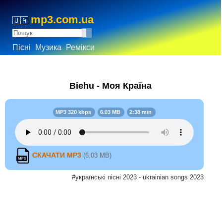
mp3.com.ua
🇺🇦
Пісні
Музика
Ремікси
Biehu - Моя Країна
MP3 320 kbps
6.03 MB
2:38 min
СКАЧАТИ MP3
(6.03 MB)
#українські пісні 2023 - ukrainian songs 2023