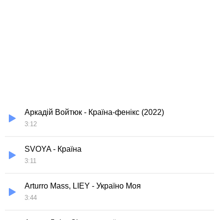
Аркадій Войтюк - Країна-фенікс (2022)
3:12
SVOYA - Країна
3:11
Arturro Mass, LIEY - Україно Моя
3:44