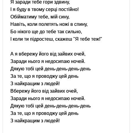
Я заради тебе гори здвину,
І я буду в твому серці постійно!
Обійматиму тебе, мій сину,
Навіть, коли полетять ножі в спину,
Бо нікого ще до тебе так сильно,
І коли ти підростеш, скажеш "Я тебе теж!"
А я вбережу його від зайвих очей,
Заради нього я недосипаю ночей.
Дякую тобі цей день-день-день-день
За те, що я проводжу цей день
З найкращим з людей!
Вбережу його від зайвих очей,
Заради нього я недосипаю ночей.
Дякую тобі цей день-день-день-день
За те, що я проводжу цей день
З найкращим з людей!