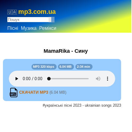
mp3.com.ua
🇺🇦
Пісні
Музика
Ремікси
MamaRika - Сину
MP3 320 kbps
6.04 MB
2:34 min
СКАЧАТИ MP3
(6.04 MB)
#українські пісні 2023 - ukrainian songs 2023