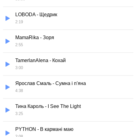
LOBODA - Щедрик
2:19
MamaRika - Зоря
2:55
TamerlanAlena - Кохай
3:00
Ярослав Смаль - Сумна і п'яна
4:38
Тина Кароль - I See The Light
3:25
PYTHON - В кармані маю
2:08