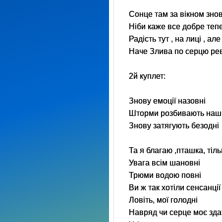
Сонце там за вікном зно
Ніби каже все добре теп
Радість тут , на лиці , ал
Наче Злива по серцю ре
2й куплет:
Знову емоції назовні
Шторми розбивають наш
Знову затягують безодні
Та я благаю ,пташка, тіль
Увага всім шановні
Трюми водою повні
Ви ж так хотіли сенсанції
Ловіть, мої голодні
Навряд чи серце моє зда