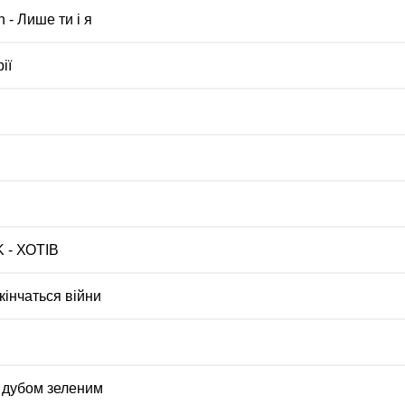
 - Лише ти і я
ії
- ХОТІВ
акінчаться війни
під дубом зеленим