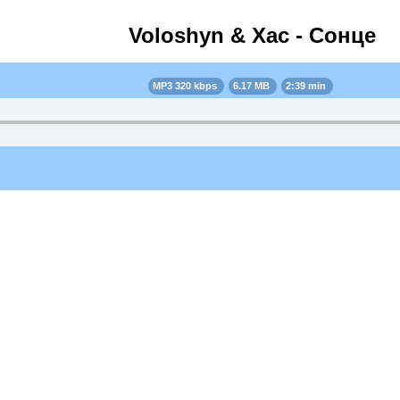
Voloshyn & Хас - Сонце
MP3 320 kbps
6.17 MB
2:39 min