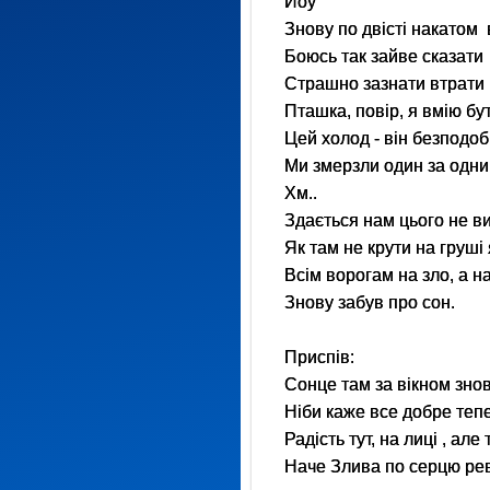
Йоу
Знову по двісті накатом 
Боюсь так зайве сказати
Страшно зазнати втрати
Пташка, повір, я вмію б
Цей холод - він безподоб
Ми змерзли один за одн
Хм..
Здається нам цього не в
Як там не крути на груші
Всім ворогам на зло, а 
Знову забув про сон.
Приспів:
Сонце там за вікном зно
Ніби каже все добре теп
Радість тут, на лиці , але
Наче Злива по серцю ре