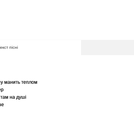
екст пісні
ву манить теплом
ер
е там на душі
ве