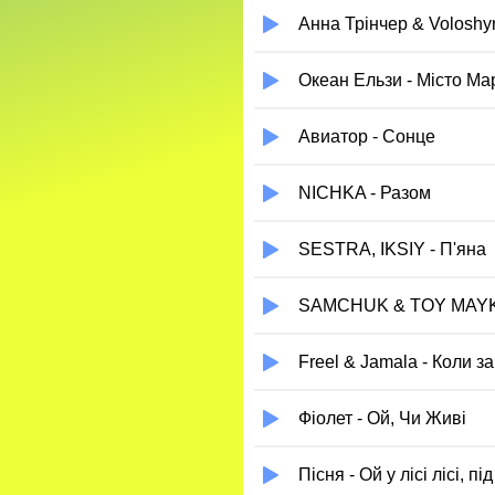
Анна Трінчер & Voloshyn
Океан Ельзи - Місто Мар
Авиатор - Сонце
NICHKA - Разом
SESTRA, IKSIY - П'яна
SAMCHUK & TOY MAYK 
Freel & Jamala - Коли з
Фіолет - Ой, Чи Живі
Пісня - Ой у лісі лісі, 