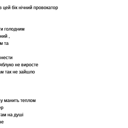
в цей бік нічний провокатор
ути голодним
ний ,
им та
инести
 яблуко не виросте
нам так не зайшло
ву манить теплом
ер
 там на душі
ве