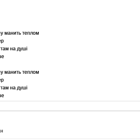
ву манить теплом
ер
е там на душі
ве
ву манить теплом
ер
е там на душі
ве
ан