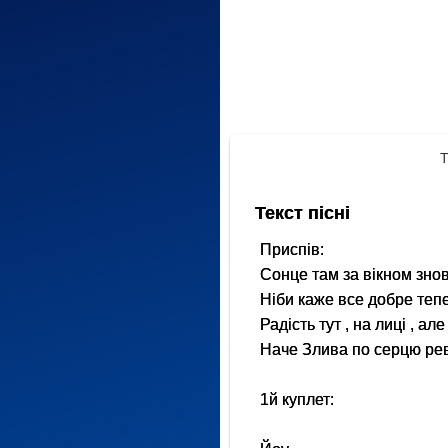
Т
Текст пісні
Приспів:
Сонце там за вікном зно
Ніби каже все добре теп
Радість тут , на лиці , ал
Наче Злива по серцю ре
1й куплет: