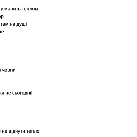
ву манить теплом
ер
е там на душі
ве
і човни
ки не сьогодні!
 ,
тне відчути тепло