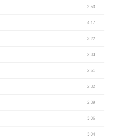
2:53
4:17
3:22
2:33
2:51
2:32
2:39
3:06
3:04