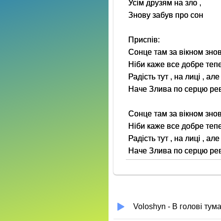
Усім друзям на зло ,
Знову забув про сон
Приспів:
Сонце там за вікном зно
Ніби каже все добре теп
Радість тут , на лиці , ал
Наче Злива по серцю ре
Сонце там за вікном зно
Ніби каже все добре теп
Радість тут , на лиці , ал
Наче Злива по серцю ре
Voloshyn - В голові тум