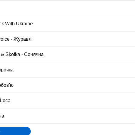
ck With Ukraine
oice - Журавлі
& Skofka - Сонячна
ірочка
юбов'ю
 Loca
на
»