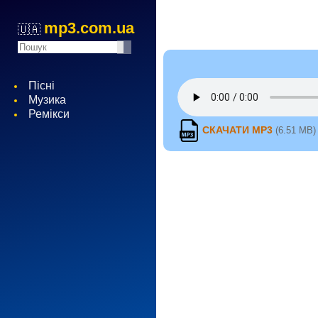
mp3.com.ua
🇺🇦
Пісні
Музика
Ремікси
СКАЧАТИ MP3
(6.51 MB)