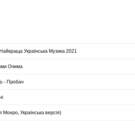
- Найкраща Українська Музика 2021
кими Очима
Ь - Пробач
ні
я Монро, Українська версія)