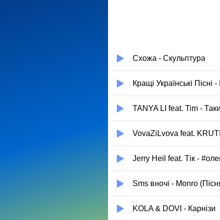
Схожа - Скульптура
Кращі Українські Пісні 
TANYA LI feat. Tim - Та
VovaZiLvova feat. KRUT
Jerry Heil feat. Тік - #оле
Sms вночi - Monro (Пісн
KOLA & DOVI - Карнізи