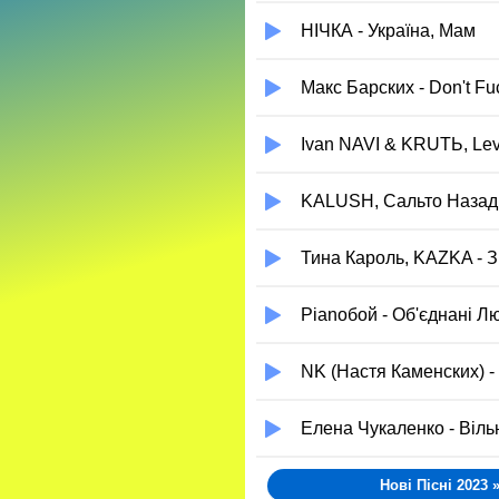
НІЧКА - Україна, Мам
Макс Барских - Don't Fu
Ivan NAVI & KRUTЬ, Lev
KALUSH, Сальто Назад 
Тина Кароль, KAZKA - З
Pianoбой - Об'єднані Л
NK (Настя Каменских) -
Елена Чукаленко - Віль
Нові Пісні 2023