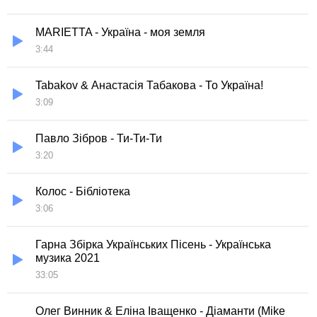
MARIETTA - Україна - моя земля
3:44
Tabakov & Анастасія Табакова - То Україна!
3:09
Павло Зібров - Ти-Ти-Ти
3:20
Колос - Бiблiотека
3:06
Гарна Збірка Українських Пісень - Українська
музика 2021
33:05
Олег Винник & Еліна Іващенко - Діаманти (Mike