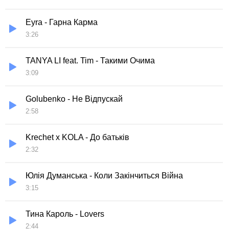
Eyra - Гарна Карма
3:26
TANYA LI feat. Tim - Такими Очима
3:09
Golubenko - Не Відпускай
2:58
Krechet x KOLA - До батьків
2:32
Юлія Думанська - Коли Закінчиться Війна
3:15
Тина Кароль - Lovers
2:44