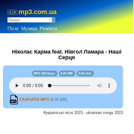
mp3.com.ua
🇺🇦
Пісні
Музика
Ремікси
Ніколас Карма feat. Нівгол Ламара - Наші
Серця
MP3 320 kbps
9.05 MB
3:54 min
СКАЧАТИ MP3
(9.05 MB)
#українські пісні 2023 - ukrainian songs 2023