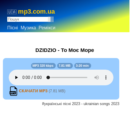
mp3.com.ua
🇺🇦
Пісні
Музика
Ремікси
DZIDZIO - То Моє Море
MP3 320 kbps
7.81 MB
3:20 min
СКАЧАТИ MP3
(7.81 MB)
#українські пісні 2023 - ukrainian songs 2023