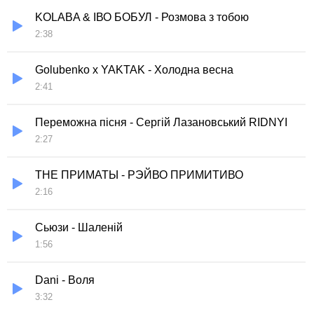
KOLABA & ІВО БОБУЛ - Розмова з тобою
2:38
Golubenko x YAKTAK - Холодна весна
2:41
Переможна пісня - Сергій Лазановський RIDNYI
2:27
THE ПРИМАТЫ - РЭЙВО ПРИМИТИВО
2:16
Сьюзи - Шаленій
1:56
Dani - Воля
3:32