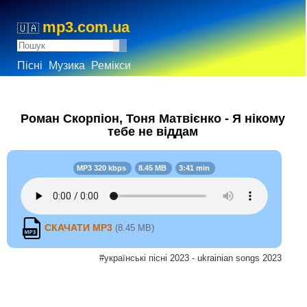
mp3.com.ua
🇺🇦
Пісні
Музика
Ремікси
Роман Скорпіон, Тоня Матвієнко - Я нікому
тебе не віддам
MP3 320 kbps
8.45 MB
3:41 min
СКАЧАТИ MP3
(8.45 MB)
#українські пісні 2023 - ukrainian songs 2023