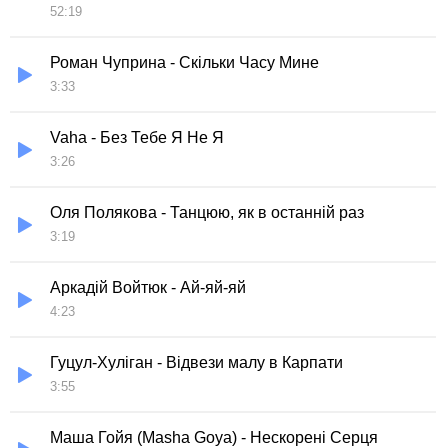
52:19
Роман Чуприна - Скільки Часу Мине
3:33
Vaha - Без Тебе Я Не Я
3:26
Оля Полякова - Танцюю, як в останній раз
3:19
Аркадій Войтюк - Ай-яй-яй
4:23
Гуцул-Хуліган - Відвези малу в Карпати
3:55
Маша Гойя (Masha Goya) - Нескорені Серця