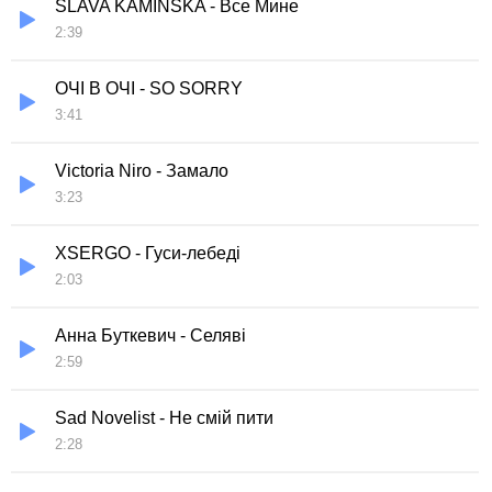
SLAVA KAMINSKA - Все Мине
2:39
ОЧІ В ОЧІ - SO SORRY
3:41
Victoria Niro - Замало
3:23
XSERGO - Гуси-лебеді
2:03
Анна Буткевич - Селяві
2:59
Sad Novelist - Не смій пити
2:28