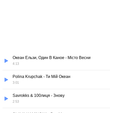
Океан Ельзи, Один В Каное - Місто Весни
4:13
Polina Krupchak - Ти Мій Океан
3:01
Savrokks & 100лиця - Знову
2:53