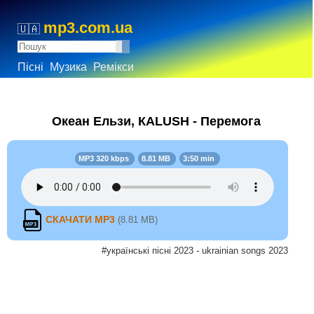
mp3.com.ua
🇺🇦
Пісні
Музика
Ремікси
Океан Ельзи, КALUSH - Перемога
MP3 320 kbps
8.81 MB
3:50 min
СКАЧАТИ MP3
(8.81 MB)
#українські пісні 2023 - ukrainian songs 2023