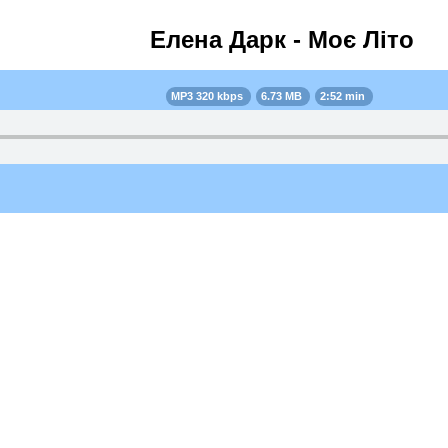
Елена Дарк - Моє Літо
MP3 320 kbps
6.73 MB
2:52 min