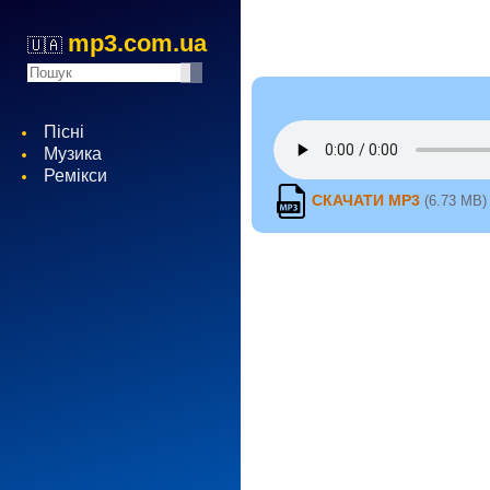
mp3.com.ua
🇺🇦
Пісні
Музика
Ремікси
СКАЧАТИ MP3
(6.73 MB)