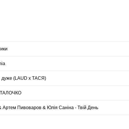
тики
nia
ні дуже (LAUD x ТАСЯ)
АТАЛОЧКО
& Артем Пивоваров & Юлія Саніна - Твій День