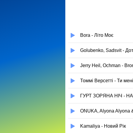
Bora - Літо Моє
Golubenko, Sadsvit - До
Jerry Heil, Ochman - Bro
Томмі Версетті - Ти ме
ГУРТ ЗОРЯНА НІЧ - Н
ONUKA, Alyona Alyona 
Kamaliya - Новий Рік