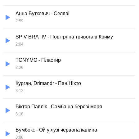
Анна Буткевич - Селяві
2:59
SPIV BRATIV - Повітряна тривога в Криму
2:04
TONYMO - Пластир
2:26
Курган, Drimandr - Пан Ніхто
3:12
Віктор Павлік - Самба на березі моря
3:16
Бумбокс - Ой у лузі червона калина
3:06