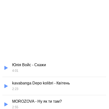
Юлія Войс - Скажи
4:01
kavabanga Depo kolibri - Квітень
2:23
MOROZOVA - Ну як ти там?
2:55