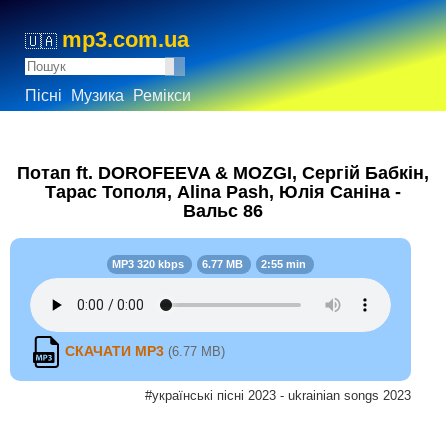
mp3.com.ua
🇺🇦
Пісні
Музика
Ремікси
Потап ft. DOROFEEVA & MOZGI, Сергій Бабкін,
Тарас Тополя, Alina Pash, Юлія Саніна -
Вальс 86
MP3 320 kbps
6.77 MB
2:55 min
СКАЧАТИ MP3
(6.77 MB)
#українські пісні 2023 - ukrainian songs 2023