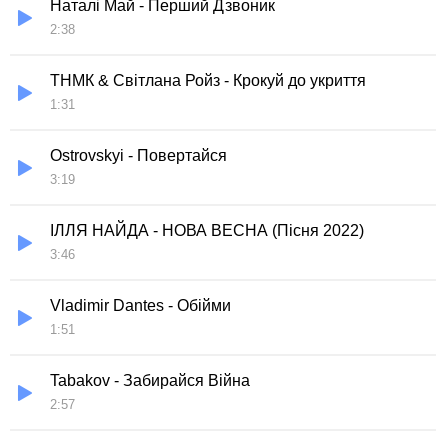
Наталі Май - Перший Дзвоник
2:38
ТНМК & Світлана Ройз - Крокуй до укриття
1:31
Ostrovskyi - Повертайся
3:19
ІЛЛЯ НАЙДА - НОВА ВЕСНА (Пісня 2022)
3:46
Vladimir Dantes - Обійми
1:51
Tabakov - Забирайся Війна
2:57