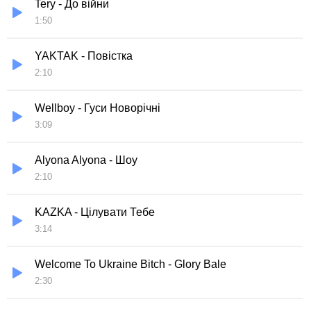
Tery - До війни
1:50
YAKTAK - Повістка
2:10
Wellboy - Гуси Новорiчнi
3:09
Alyona Alyona - Шоу
2:10
KAZKA - Цілувати Тебе
3:14
Wеlcоmе To Ukraіnе Bitch - Glory Bale
2:30