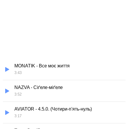
MONATIK - Все моє життя
3:43
NAZVA - Сіґеле-міґеле
3:52
AVIATOR - 4.5.0. (Чотири-п'ять-нуль)
3:17