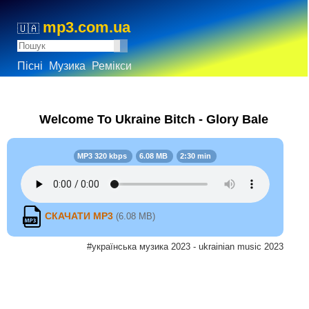
mp3.com.ua
🇺🇦
Пісні
Музика
Ремікси
Wеlcоmе To Ukraіnе Bitch - Glory Bale
MP3 320 kbps
6.08 MB
2:30 min
СКАЧАТИ MP3
(6.08 MB)
#українська музика 2023 - ukrainian music 2023