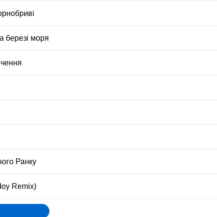
Чорнобриві
на березі моря
ачення
ного Ранку
oy Remix)
»