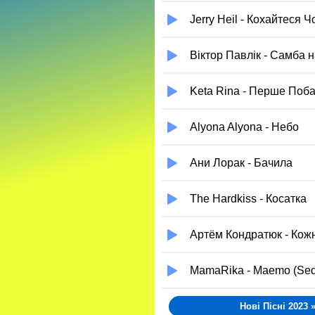
Jerry Heil - Кохайтеся 
Віктор Павлік - Самба 
Keta Rina - Перше Поб
Alyona Alyona - Небо
Ани Лорак - Бачила
The Hardkiss - Косатка
Артём Кондратюк - Кож
MamaRika - Maemo (Sed
Нові Пісні 2023