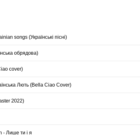
inian songs (Українські пісні)
їнська обрядова)
iao cover)
їнська Лють (Bella Ciao Cover)
ster 2022)
 - Лише ти і я