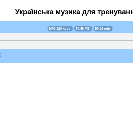
Українська музика для тренуван
MP3 320 kbps
54.46 MB
59:29 min
)