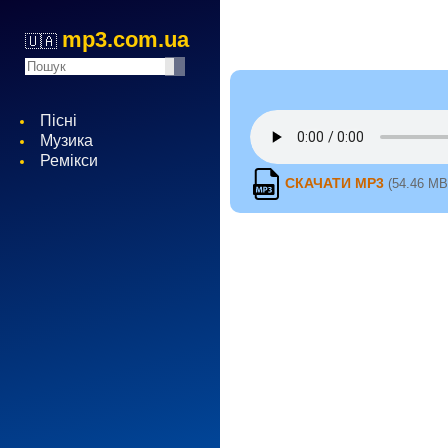
mp3.com.ua
🇺🇦
Пісні
Музика
Ремікси
СКАЧАТИ MP3
(54.46 MB