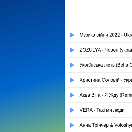
Музика війни 2022 - Ukra
ZOZULYA - Човен (укра
Українська лють (Bella C
Христина Соловій - Укра
Аква Віта - Я Жду (Rema
VERA - Такi ми люди
Анна Трінчер & Voloshyn