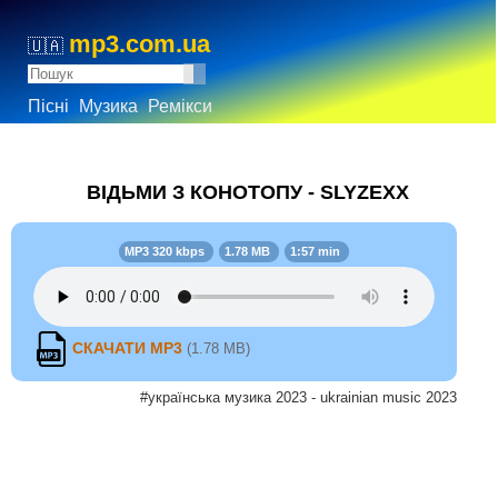
mp3.com.ua
🇺🇦
Пісні
Музика
Ремікси
ВІДЬМИ З КОНОТОПУ - SLYZEXX
MP3 320 kbps
1.78 MB
1:57 min
СКАЧАТИ MP3
(1.78 MB)
#українська музика 2023 - ukrainian music 2023