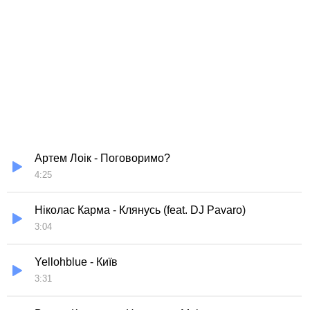
Артем Лоік - Поговоримо?
4:25
Ніколас Карма - Клянусь (feat. DJ Pavaro)
3:04
Yellohblue - Київ
3:31