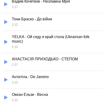
Вадим Кочетков - Незламна Мрія
3:17
Тони Браско - До війни
3:32
YELKA - Ой сяду я край стола (Ukrainian folk
music)
5:10
AНАСТАСІЯ ПРИХОДЬКО - СТЕПОМ
2:57
Антитіла - De Janeiro
3:15
Океан Ельзи - Весна
3:23