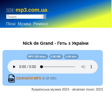
mp3.com.ua
🇺🇦
Пісні
Музика
Ремікси
Nick de Grand - Геть з України
MP3 320 kbps
6.58 MB
2:48 min
СКАЧАТИ MP3
(6.58 MB)
#українська музика 2023 - ukrainian music 2023