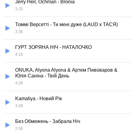
Jerry Heil, Ochman - Bronia
3:33
Томмі Версетті - Ти мені дуже (LAUD x ТАСЯ)
3:36
ГУРТ ЗОРЯНА НІЧ - НАТАЛОЧКО
4:18
ONUKA, Alyona Alyona & Артем Пивоваров &
Юлія Саніна - Твій День
4:28
Kamaliya - Новий Рік
3:49
Без Обмежень - Забрала Ніч
2:50