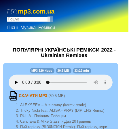
mp3.com.ua
🇺🇦
Пісні
Музика
Ремікси
ПОПУЛЯРНІ УКРАЇНСЬКІ РЕМІКСИ 2022 -
Ukrainian Remixes
MP3 320 kbps
30.5 MB
33:19 min
СКАЧАТИ MP3
(30.5 MB)
ALEKSEEV – А я пливу (karmv remix)
Tricky Nicki feat. ALISA - PRAY (DIPIENS Remix)
RULIA - Побацим Побацим
Світлана & Mike Stazz - Дай 20 Гривень
Пий горілку (BID0NCI0N Remix) Пий горілку, кури