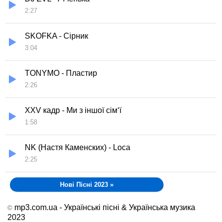
2:27
SKOFKA - Сірник
3:04
TONYMO - Пластир
2:26
XXV кадр - Ми з іншої сім‘ї
1:58
NK (Настя Каменских) - Loca
2:25
Нові Пісні 2023
»
mp3.com.ua - Українські пісні & Українська музика
©
2023