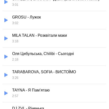
3:01
GROSU - Лужок
3:02
MILA TALAN - Розквітали маки
3:18
Оля Цибульська, Chilibi - Сьогодні
2:18
TARABAROVA, SOFIA - ВИСТОЇМО
3:26
TAYNA - Я Пам’ятаю
2:57
DJ ZVL - Річенька