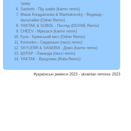
траву
Santorin - Під шафе (karmv remix)
Маша Кондратенко & Mashukovsky - Ведмеді -
балалайки (Odner Remix)
YAKTAK & SOBOL - Погляд (D1VINE Remix)
CHEEV - Мрієшся (karmv remix)
Eyra - Кримський міст (Odner Remix)
Kristonko - Серденько (nezzi remix)
SKYLERR & SANARIA - Дзвін (karmv remix)
ШУГАР - Лаванда (nezzi remix)
YAKTAK - Вродлива (Rulia Remix)
#українські ремікси 2023 - ukrainian remixes 2023