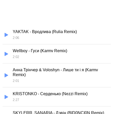
YAKTAK - Вродлива (Rulia Remix)
2:06
Wellboy - Гуси (Karmv Remix)
2:02
Анна Трінчер & Voloshyn - Лише ти і я (Karmv
Remix)
2:01
KRISTONKO - Серденько (Nezzi Remix)
2:27
SKYLERR, SANARIA - Дзвін (BID0NCI0N Remix)