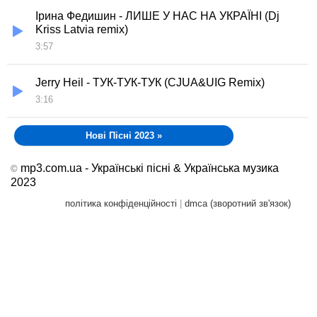
Ірина Федишин - ЛИШЕ У НАС НА УКРАЇНІ (Dj
Kriss Latvia remix)
3:57
Jerry Heil - ТУК-ТУК-ТУК (CJUA&UIG Remix)
3:16
Нові Пісні 2023
»
mp3.com.ua - Українські пісні & Українська музика
©
2023
політика конфіденційності
|
dmca (зворотний зв'язок)