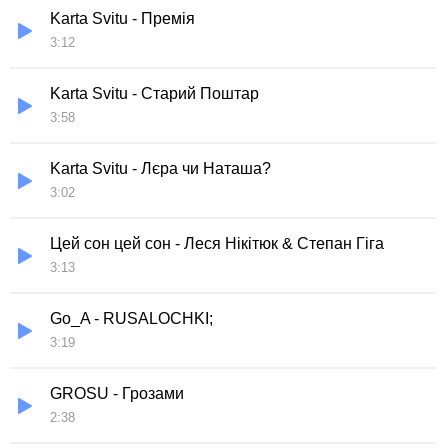
Karta Svitu - Премія
3:12
Karta Svitu - Старий Поштар
3:58
Karta Svitu - Лєра чи Наташа?
3:02
Цей сон цей сон - Леся Нікітюк & Степан Гіга
3:13
Go_A - RUSALOCHKI;
3:19
GROSU - Грозами
2:38