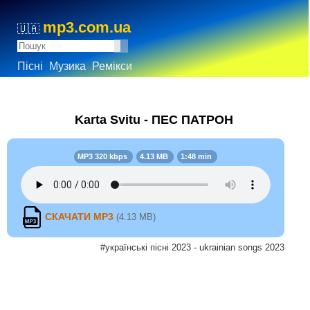
mp3.com.ua
🇺🇦
Пісні
Музика
Ремікси
Karta Svitu - ПЕС ПАТРОН
MP3 320 kbps
4.13 MB
1:48 min
СКАЧАТИ MP3
(4.13 MB)
#українські пісні 2023 - ukrainian songs 2023