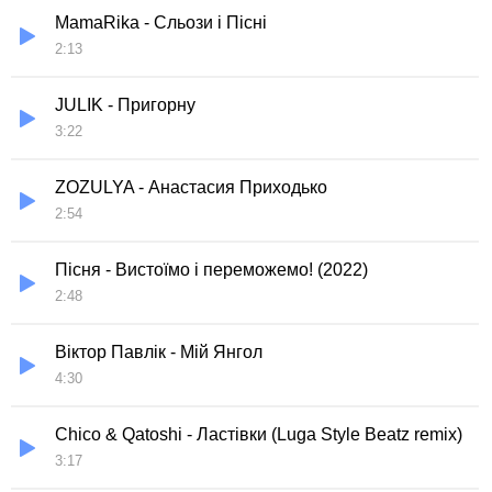
MamaRika - Сльози і Пісні
2:13
JULIK - Пригорну
3:22
ZOZULYA - Анастасия Приходько
2:54
Пісня - Вистоїмо і переможемо! (2022)
2:48
Віктор Павлік - Мій Янгол
4:30
Chico & Qatoshi - Ластівки (Luga Style Beatz remix)
3:17