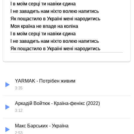
І в моїм серці ти навіки єдина
І не завадить нам ніхто волею напитись
Як пощастило в Україні мені народитись
Моя країна не впаде на коліна
І в моїм серці ти навіки єдина
І не завадить нам ніхто волею напитись
Як пощастило в Україні мені народитись
YARMAK - Потрібен живим
3:35
Аркадій Войтюк - Країна-фенікс (2022)
3:12
Макс Барських - Україна
2:53