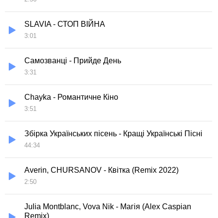
SLAVIA - СТОП ВІЙНА
3:01
Самозванці - Прийде День
3:31
Chayka - Романтичне Кіно
3:51
Збірка Українських пісень - Кращі Українські Пісні
44:34
Averin, CHURSANOV - Квітка (Remix 2022)
2:50
Julia Montblanc, Vova Nik - Магія (Alex Caspian
Remix)