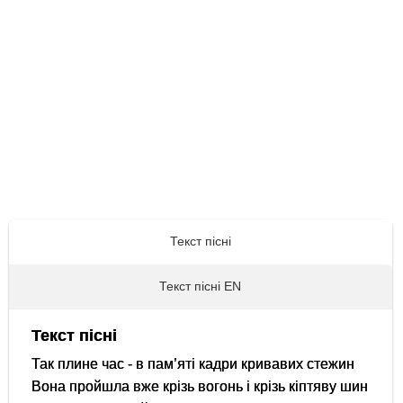
Текст пісні
Текст пісні EN
Текст пісні
Так плине час - в пам’яті кадри кривавих стежин
Вона пройшла вже крізь вогонь і крізь кіптяву шин