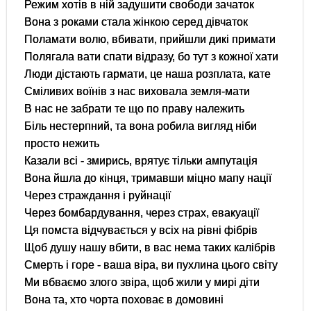
Режим хотів в ній задушити свободи зачаток
Вона з роками стала жінкою серед дівчаток
Поламати волю, вбивати, прийшли дикі примати
Полягала вати спати відразу, бо тут з кожної хати
Люди дістають гармати, це наша розплата, кате
Сміливих воїнів з нас виховала земля-мати
В нас не забрати те що по праву належить
Біль нестерпний, та вона робила вигляд ніби
просто нежить
Казали всі - змирись, врятує тільки ампутація
Вона йшла до кінця, тримавши міцно мапу нації
Через страждання і руйнації
Через бомбардування, через страх, евакуації
Ця помста відчувається у всіх на рівні фібрів
Щоб душу нашу вбити, в вас нема таких калібрів
Смерть і горе - ваша віра, ви пухлина цього світу
Ми вбваємо злого звіра, щоб жили у мирі діти
Вона та, хто чорта поховає в домовині