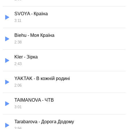
SVOYA - Країна
3:11
Biehu - Моя Країна
2:38
Kler - Зірка
2:43
YAKTAK - В кожній родині
2:06
TAIMANOVA - ЧТВ
3:01
Tarabarova - Дорога Додому
2:56