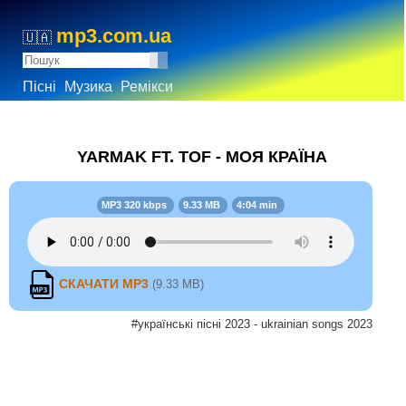
mp3.com.ua
🇺🇦
Пісні
Музика
Ремікси
YARMAK FT. TOF - МОЯ КРАЇНА
MP3 320 kbps
9.33 MB
4:04 min
СКАЧАТИ MP3
(9.33 MB)
#українські пісні 2023 - ukrainian songs 2023