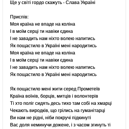
Ще у світі гордо скажуть - Слава Україні
Приспів:
Моя країна не впаде на коліна
І в моїм серці ти навіки єдина
І не завадить нам ніхто волею напитись
Як пощастило в Україні мені народитись
Моя країна не впаде на коліна
І в моїм серці ти навіки єдина
І не завадить нам ніхто волею напитись
Як пощастило в Україні мені народитись
Як пощастило мені жити серед Прометеїв
Країна воїнів, борців, митців і волонтерів
Ті хто поліг сидять десь тихо там собі на хмарці
Чекають виродків, що грілись на гуманітарці
Ви нам не рідні, ніби покручі підкинуті
Вас доля неминучи дожене, і з часом згинуть ті