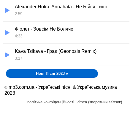
Alexander Hotra, Annahata - Не Бійся Тиші
2:59
Фіолет - Зовсім Не Боляче
4:33
Kava Tsikava - Град (Geonozis Remix)
3:17
Нові Пісні 2023
»
mp3.com.ua - Українські пісні & Українська музика
©
2023
політика конфіденційності
|
dmca (зворотний зв'язок)