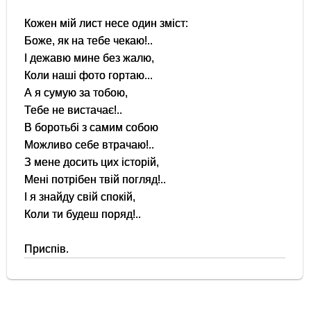
Кожен мій лист несе один зміст:
Боже, як на тебе чекаю!..
І дежавю мине без жалю,
Коли наші фото гортаю...
А я сумую за тобою,
Тебе не вистачає!..
В боротьбі з самим собою
Можливо себе втрачаю!..
З мене досить цих історій,
Мені потрібен твій погляд!..
І я знайду свій спокій,
Коли ти будеш поряд!..
Приспів.