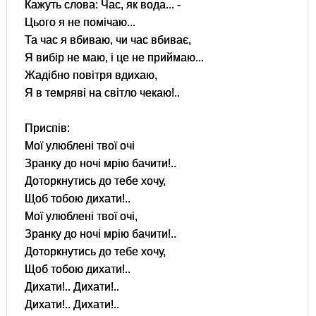
Кажуть слова: Час, як вода... -
Цього я не помічаю...
Та час я вбиваю, чи час вбиває,
Я вибір не маю, і це не приймаю...
Жадібно повітря вдихаю,
Я в темряві на світло чекаю!..
Приспів:
Мої улюблені твої очі
Зранку до ночі мрію бачити!..
Доторкнутись до тебе хочу,
Щоб тобою дихати!..
Мої улюблені твої очі,
Зранку до ночі мрію бачити!..
Доторкнутись до тебе хочу,
Щоб тобою дихати!..
Дихати!.. Дихати!..
Дихати!.. Дихати!..