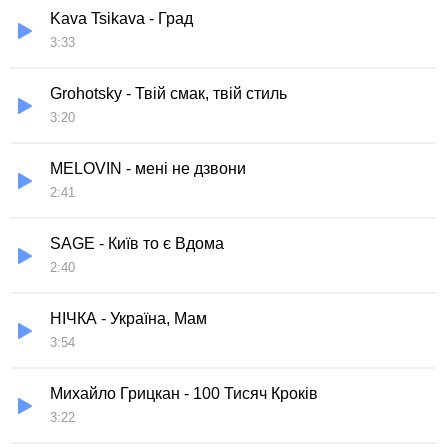
Kava Tsikava - Град
3:33
Grohotsky - Твій смак, твій стиль
3:20
MELOVIN - мені не дзвони
2:41
SAGE - Київ то є Вдома
2:40
НІЧКА - Україна, Мам
3:54
Михайло Грицкан - 100 Тисяч Кроків
3:22