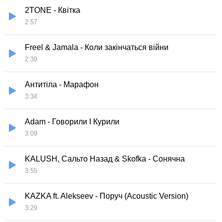
2TONE - Квітка
2:57
Freel & Jamala - Коли закінчаться війни
2:39
Антитіла - Марафон
3:34
Adam - Говорили І Курили
3:09
KALUSH, Сальто Назад & Skofka - Сонячна
3:55
KAZKA ft. Alekseev - Поруч (Acoustic Version)
3:29