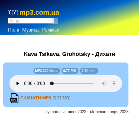
mp3.com.ua
🇺🇦
Пісні
Музика
Ремікси
Kava Tsikava, Grohotsky - Дихати
MP3 320 kbps
6.77 MB
2:54 min
СКАЧАТИ MP3
(6.77 MB)
#українські пісні 2023 - ukrainian songs 2023