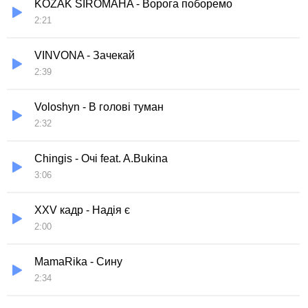
KOZAK SIROMAHA - Ворога поборемо
2:21
VINVONA - Зачекай
2:39
Voloshyn - В голові туман
2:32
Chingis - Очі feat. A.Bukina
3:06
XXV кадр - Надія є
2:00
MamaRika - Сину
2:34