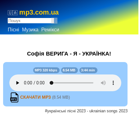
mp3.com.ua
🇺🇦
Пісні
Музика
Ремікси
Софія ВЕРИГА - Я - УКРАЇНКА!
MP3 320 kbps
8.54 MB
3:44 min
СКАЧАТИ MP3
(8.54 MB)
#українські пісні 2023 - ukrainian songs 2023