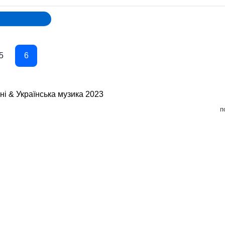
5
6
сні & Українська музика 2023
п