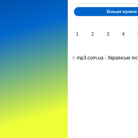
Більше музики
1
2
3
4
mp3.com.ua - Українські пі
©