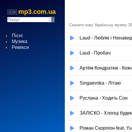
mp3.com.ua
🇺🇦
Скачати нову Українську музику 20
Пісні
Laud - Люблю і Ненави
Музика
Ремікси
Laud - Пробач
Артём Кондратюк - Кож
Singaevska - Літаю
Руслана - Ходить Сон
ЗАЛІСКО - Хлопці буде
Роман Скорпіон feat. Yur