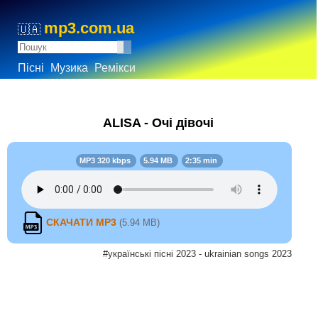
mp3.com.ua
🇺🇦
Пісні
Музика
Ремікси
ALISA - Очі дівочі
MP3 320 kbps
5.94 MB
2:35 min
СКАЧАТИ MP3
(5.94 MB)
#українські пісні 2023 - ukrainian songs 2023