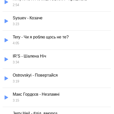
2:54
Sysuev - Козаче
3:23
Tery - Чи я роблю щось не те?
4:05
IR'S - Шалена Ніч
3:34
Ostrovskyi - Повертайся
3:19
Макс Гордєєв - Незламні
3:15
Jerry Heil - #дід_вмороз