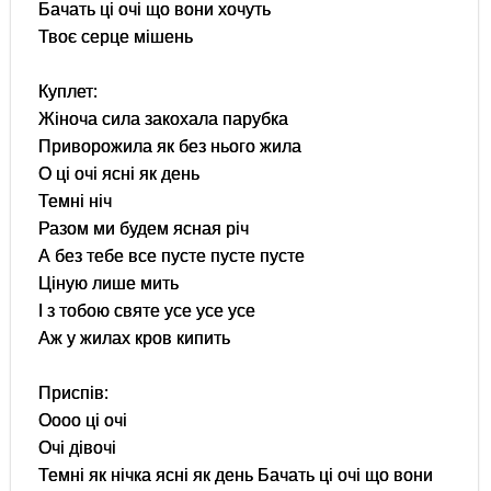
Бачать ці очі що вони хочуть
Твоє серце мішень
Куплет:
Жіноча сила закохала парубка
Приворожила як без нього жила
О ці очі ясні як день
Темні ніч
Разом ми будем ясная річ
А без тебе все пусте пусте пусте
Ціную лише мить
І з тобою святе усе усе усе
Аж у жилах кров кипить
Приспів:
Оооо ці очі
Очі дівочі
Темні як нічка ясні як день Бачать ці очі що вони