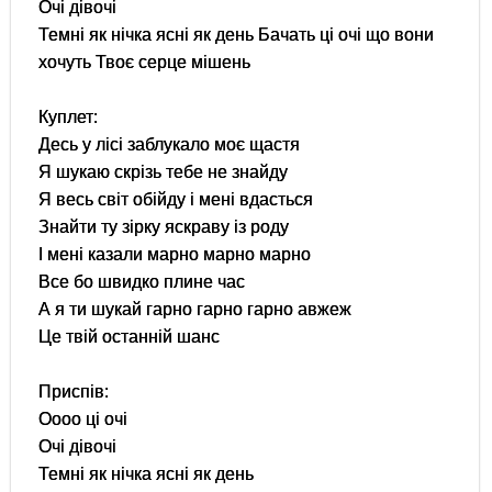
Очі дівочі
Темні як нічка ясні як день Бачать ці очі що вони
хочуть Твоє серце мішень
Куплет:
Десь у лісі заблукало моє щастя
Я шукаю скрізь тебе не знайду
Я весь світ обійду і мені вдасться
Знайти ту зірку яскраву із роду
І мені казали марно марно марно
Все бо швидко плине час
А я ти шукай гарно гарно гарно авжеж
Це твій останній шанс
Приспів:
Оооо ці очі
Очі дівочі
Темні як нічка ясні як день