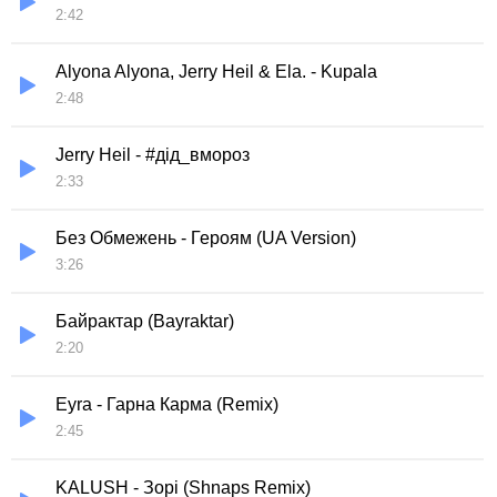
2:42
Alyona Alyona, Jerry Heil & Ela. - Kupala
2:48
Jerry Heil - #дід_вмороз
2:33
Без Обмежень - Героям (UA Version)
3:26
Байрактар (Bayraktar)
2:20
Eyra - Гарна Карма (Remix)
2:45
KALUSH - Зорi (Shnaps Remix)