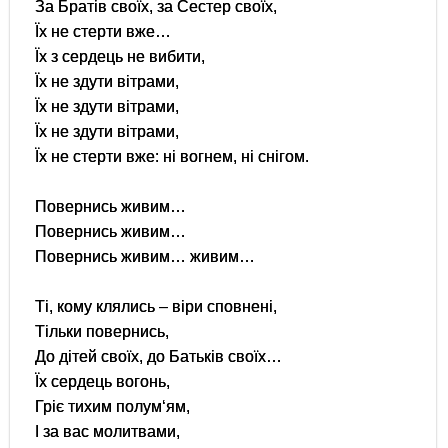
За Братів своїх, за Сестер своїх,
Їх не стерти вже…
Їх з сердець не вибити,
Їх не здути вітрами,
Їх не здути вітрами,
Їх не здути вітрами,
Їх не стерти вже: ні вогнем, ні снігом.
Повернись живим…
Повернись живим…
Повернись живим… живим…
Ті, кому клялись – віри сповнені,
Тільки повернись,
До дітей своїх, до Батьків своїх…
Їх сердець вогонь,
Гріє тихим полум‘ям,
І за вас молитвами,