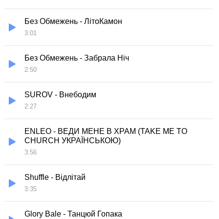
Без Обмежень - ЛітоКамон
3:01
Без Обмежень - Забрала Ніч
2:50
SUROV - Внебодим
2:27
ENLEO - ВЕДИ МЕНЕ В ХРАМ (TAKE ME TO
CHURCH УКРАЇНСЬКОЮ)
3:56
Shuffle - Відлітай
3:35
Glory Bale - Танцюй Гопака