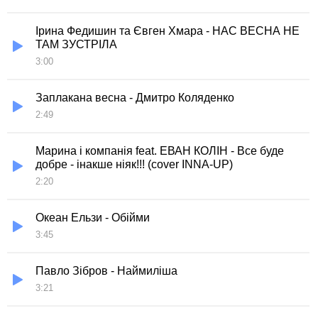
Ірина Федишин та Євген Хмара - НАС ВЕСНА НЕ
ТАМ ЗУСТРІЛА
3:00
Заплакана весна - Дмитро Коляденко
2:49
Марина і компанія feat. ЕВАН КОЛІН - Все буде
добре - інакше ніяк!!! (сover INNA-UP)
2:20
Океан Ельзи - Обійми
3:45
Павло Зібров - Наймиліша
3:21