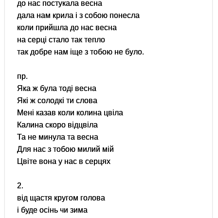
до нас постукала весна
дала нам крила і з собою понесла
коли прийшла до нас весна
на серці стало так тепло
так добре нам іще з тобою не було.
пр.
Яка ж була тоді весна
Які ж солодкі ти слова
Мені казав коли колина цвіла
Калина скоро відцвіла
Та не минула та весна
Для нас з тобою милий мій
Цвіте вона у нас в серцях
2.
від щастя кругом голова
і буде осінь чи зима