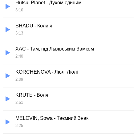
Hutsul Planet - Духом єдиним
3:16
SHADU - Коли я
3:13
ХАС - Там, під Львівським Замком
2:40
KORCHENOVA - Люлі Люлі
2:09
KRUTЬ - Воля
2:51
MELOVIN, Sowa - Таємний Знак
3:25