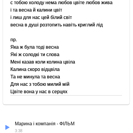
с тобою холоду нема любов цвіте любов жива
і та весна й калини цвіт
і лиш для нас цей білий світ
весна в душі розтопить навіть криглий лід
пр.
Яка ж була тоді весна
Які ж солодкі ти слова
Мені казав коли колина цвіла
Калина скоро відцвіла
Та не минула та весна
Для нас з тобою милий мій
Цвіте вона у нас в серцях
Марина і компанія - ФІЛЬМ
3:38