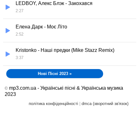
LEDBOY, Алекс Блэк - Закохався
2:27
Елена Дарк - Моє Літо
2:52
Kristonko - Наші предки (Mike Stazz Remix)
3:37
Нові Пісні 2023
»
mp3.com.ua - Українські пісні & Українська музика
©
2023
політика конфіденційності
|
dmca (зворотний зв'язок)