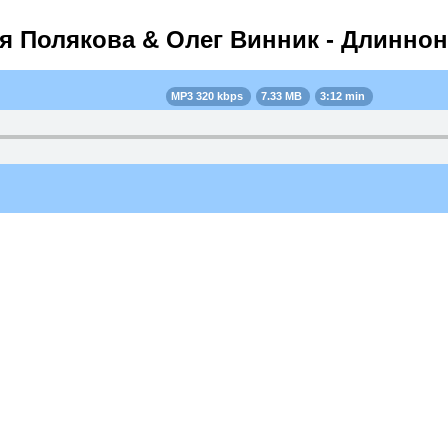
я Полякова & Олег Винник - Длиннон
MP3 320 kbps
7.33 MB
3:12 min