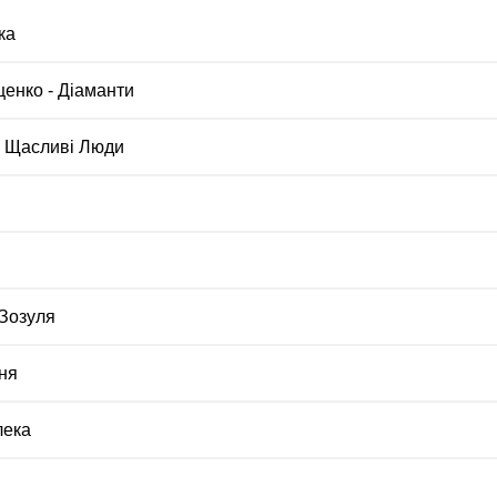
ка
щенко - Діаманти
- Щасливі Люди
 Зозуля
ня
лека