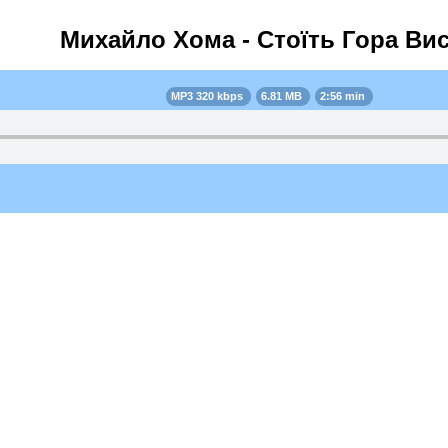
Михайло Хома - Стоїть Гора Ви
MP3 320 kbps
6.81 MB
2:56 min