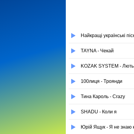
Найкращі українські пісн
TAYNA - Чекай
KOZAK SYSTEM - Лють
100лиця - Троянди
Тина Кароль - Crazy
SHADU - Коли я
Юрій Ящук - Я не знаю 