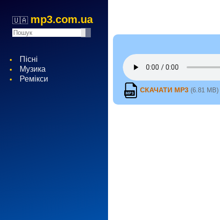
mp3.com.ua
🇺🇦
Пісні
Музика
Ремікси
СКАЧАТИ MP3
(6.81 MB)