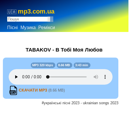
mp3.com.ua
🇺🇦
Пісні
Музика
Ремікси
TABAKOV - В Тобі Моя Любов
MP3 320 kbps
8.66 MB
3:43 min
СКАЧАТИ MP3
(8.66 MB)
#українські пісні 2023 - ukrainian songs 2023