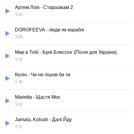
Артем Лоік - Старшакам 2
3:20
DOROFEEVA - люди як кораблі
3:00
Мир в Тобі - Брія Блессінг (Пісня для України)
3:34
Колін - Чи не пішов би ти
1:36
Marietta - Щастя Моє
3:02
Jamala, Koloah - Далі Йду
3:12