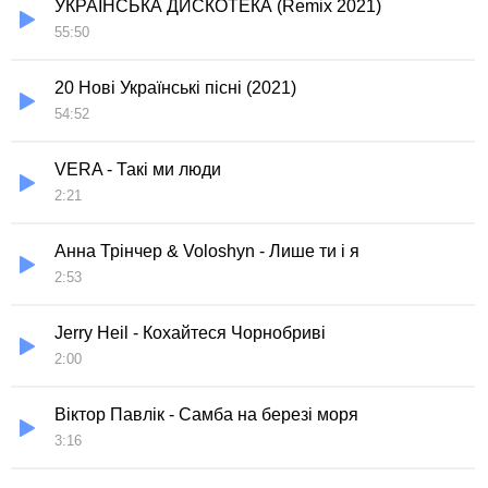
УКРАЇНСЬКА ДИСКОТЕКА (Remix 2021)
55:50
20 Нові Українські пісні (2021)
54:52
VERA - Такi ми люди
2:21
Анна Трінчер & Voloshyn - Лише ти і я
2:53
Jerry Heil - Кохайтеся Чорнобриві
2:00
Віктор Павлік - Самба на березі моря
3:16