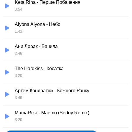
Keta Rina - Перше Побачення
3:54
Alyona Alyona - Небо
1:43
Ани Лорак - Бачила
2:46
The Hardkiss - Косатка
3:20
Артём Кондратюк - Кожного Ранку
3:49
MamaRika - Maemo (Sedoy Remix)
3:20