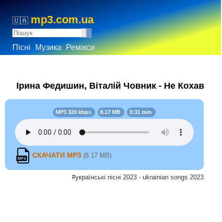
mp3.com.ua
🇺🇦
Пісні
Музика
Ремікси
Ірина Федишин, Віталій Човник - Не Кохав
MP3 320 kbps
8.17 MB
3:31 min
СКАЧАТИ MP3
(8.17 MB)
#українські пісні 2023 - ukrainian songs 2023