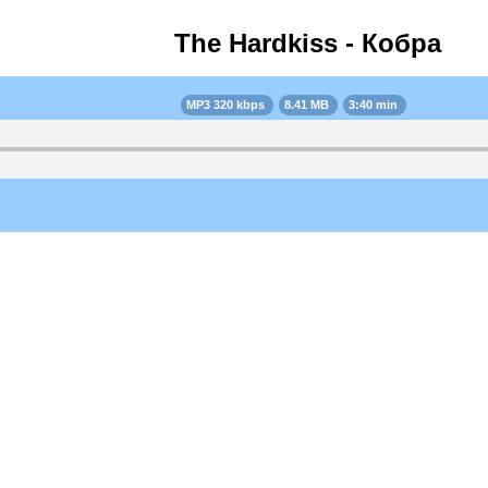
The Hardkiss - Кобра
MP3 320 kbps
8.41 MB
3:40 min