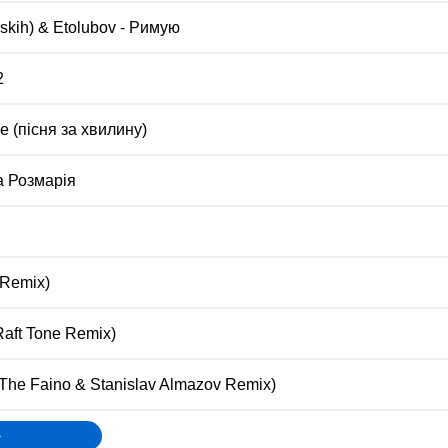
skih) & Etolubov - Римую
2
e (пісня за хвилину)
ка Розмарія
 Remix)
Raft Tone Remix)
The Faino & Stanislav Almazov Remix)
»