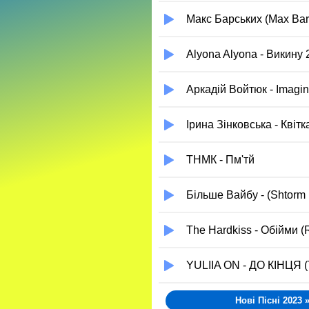
Макс Барських (Max Bar
Alyona Alyona - Викину 
Аркадій Войтюк - Imagin
Ірина Зінковська - Квіт
ТНМК - Пм'тй
Більше Вайбу - (Shtorm
The Hardkiss - Обійми (
YULIIA ON - ДО КІНЦЯ (
Нові Пісні 2023