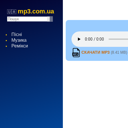
mp3.com.ua
🇺🇦
Пісні
Музика
Ремікси
СКАЧАТИ MP3
(8.41 MB)