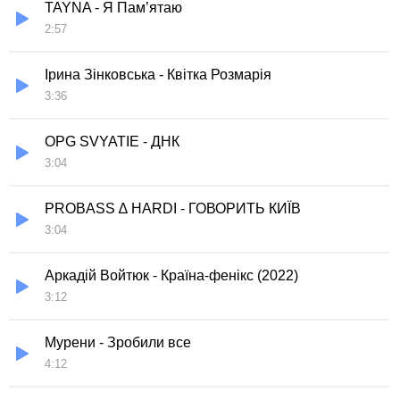
TAYNA - Я Пам’ятаю
2:57
Ірина Зінковська - Квітка Розмарія
3:36
OPG SVYATIE - ДНК
3:04
PROBASS ∆ HARDI - ГОВОРИТЬ КИЇВ
3:04
Аркадій Войтюк - Країна-фенікс (2022)
3:12
Мурени - Зробили все
4:12