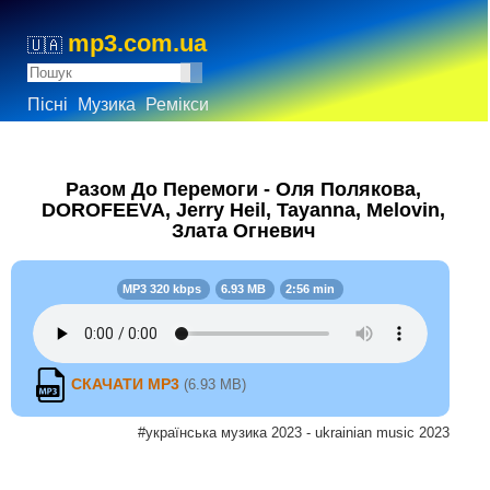
mp3.com.ua
🇺🇦
Пісні
Музика
Ремікси
Разом До Перемоги - Оля Полякова,
DOROFEEVA, Jerry Heil, Tayanna, Melovin,
Злата Огневич
MP3 320 kbps
6.93 MB
2:56 min
СКАЧАТИ MP3
(6.93 MB)
#українська музика 2023 - ukrainian music 2023