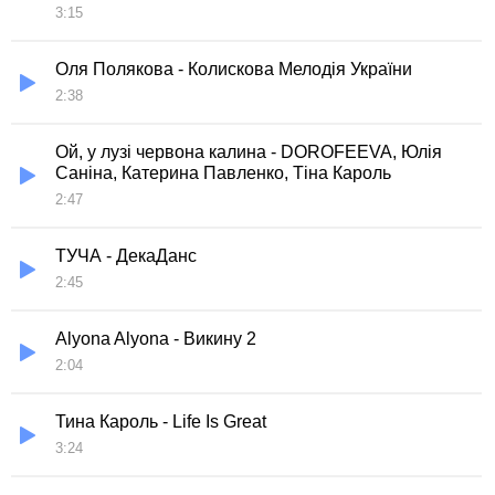
3:15
Оля Полякова - Колискова Мелодія України
2:38
Ой, у лузі червона калина - DOROFEEVA, Юлія
Саніна, Катерина Павленко, Тіна Кароль
2:47
ТУЧА - ДекаДанс
2:45
Alyona Alyona - Викину 2
2:04
Тина Кароль - Life Is Great
3:24