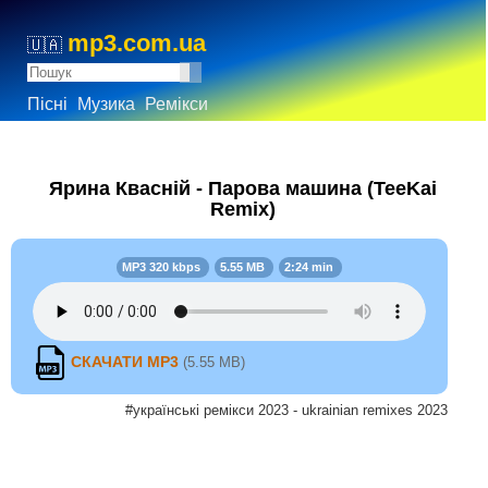
mp3.com.ua
🇺🇦
Пісні
Музика
Ремікси
Ярина Квасній - Парова машина (TeeKai
Remix)
MP3 320 kbps
5.55 MB
2:24 min
СКАЧАТИ MP3
(5.55 MB)
#українські ремікси 2023 - ukrainian remixes 2023