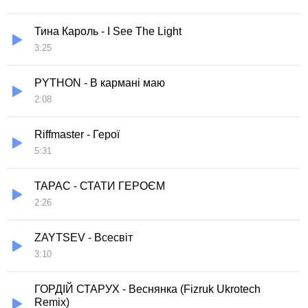
Тина Кароль - I See The Light
3:25
PYTHON - В кармані маю
2:08
Riffmaster - Герої
5:31
ТАРАС - СТАТИ ГЕРОЄМ
2:26
ZAYTSEV - Всесвіт
3:10
ГОРДІЙ СТАРУХ - Веснянка (Fizruk Ukrotech
Remix)