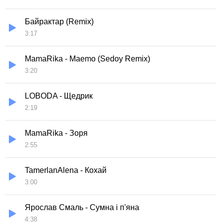
Байрактар (Remix)
3:17
MamaRika - Maemo (Sedoy Remix)
3:20
LOBODA - Щедрик
2:19
MamaRika - Зоря
2:55
TamerlanAlena - Кохай
3:00
Ярослав Смаль - Сумна і п'яна
4:38