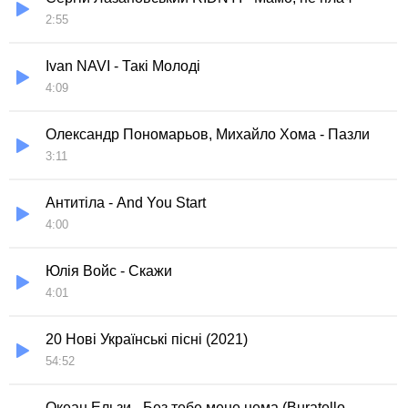
2:55
Ivan NAVI - Такі Молоді
4:09
Олександр Пономарьов, Михайло Хома - Пазли
3:11
Антитіла - And You Start
4:00
Юлія Войс - Скажи
4:01
20 Нові Українські пісні (2021)
54:52
Океан Ельзи - Без тебе мене нема (Buratello