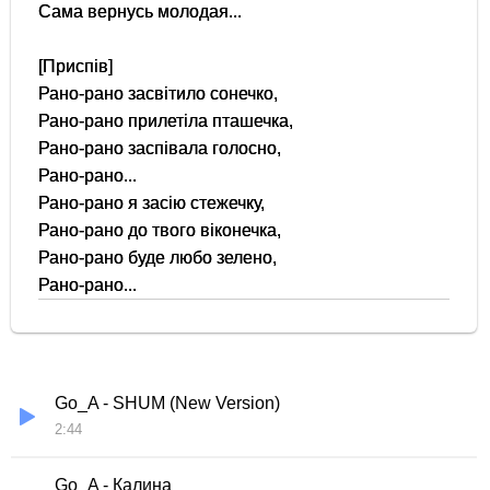
Сама вернусь молодая...
[Приспів]
Рано-рано засвітило сонечко,
Рано-рано прилетіла пташечка,
Рано-рано заспівала голосно,
Рано-рано...
Рано-рано я засію стежечку,
Рано-рано до твого віконечка,
Рано-рано буде любо зелено,
Рано-рано...
Go_A - SHUM (New Version)
2:44
Go_A - Калина