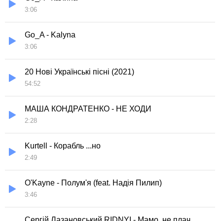
3:06
Go_A - Kalyna
3:06
20 Нові Українські пісні (2021)
54:52
МАША КОНДРАТЕНКО - НЕ ХОДИ
2:28
Kurtell - Корабль ...но
2:49
O'Kayne - Полум'я (feat. Надія Пилип)
3:46
Сергій Лазановський RIDNYI - Мамо, не плач