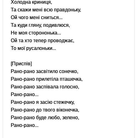
Холодна криниця,
Та скажи мені всю правдоньку,
Ой чого мені сниться...
Та куди гляну, подивлюся,
Не моя сторононька...
Ой та хто тепер проводжає,
То мої русалоньки...
[Приспів]
Рано-рано засвітило сонечко,
Рано-рано прилетіла пташечка,
Рано-рано заспівала голосно,
Рано-рано...
Рано-рано я засію стежечку,
Рано-рано до твого віконечка,
Рано-рано буде любо, зелено,
Рано-рано...