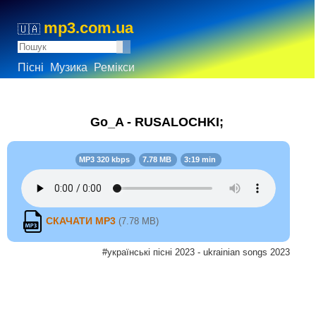
mp3.com.ua
🇺🇦
Пісні
Музика
Ремікси
Go_A - RUSALOCHKI;
MP3 320 kbps
7.78 MB
3:19 min
СКАЧАТИ MP3
(7.78 MB)
#українські пісні 2023 - ukrainian songs 2023