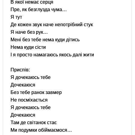
В якої немає серця
Пре, як безглузда чума…
Я тут
Де кожен звук наче непотрібний стук
Я наче без рук…
Мені без тебе нема куди дітись
Нема куди сісти
І я просто намагаюсь якось далі жити
Приспів:
Я дочекаюсь тебе
Дочекаюся
Без тебе ранок завмер
Не посміхається
Я дочекаюсь тебе
Дочекаюся
Там де світанок стає
Ми подумки обіймаємося…