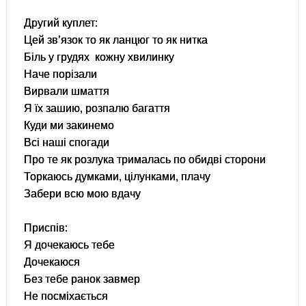
Другий куплет:
Цей зв’язок то як ланцюг то як нитка
Біль у грудях кожну хвилинку
Наче порізали
Вирвали шмаття
Я їх зашию, розпалю багаття
Куди ми закинемо
Всі наші спогади
Про те як розлука трималась по обидві сторони
Торкаюсь думками, цілунками, плачу
Забери всю мою вдачу
Приспів:
Я дочекаюсь тебе
Дочекаюся
Без тебе ранок завмер
Не посміхається