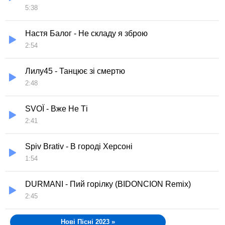
5:38
Настя Балог - Не складу я зброю
2:54
Лилу45 - Танцює зі смертю
2:48
SVOЇ - Вже Не Ті
2:41
Spiv Brativ - В городі Херсоні
1:54
DURMANI - Пий горілку (BIDONCION Remix)
2:45
Нові Пісні 2023
»