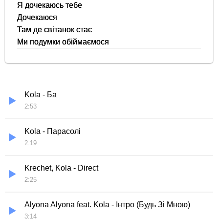
Я дочекаюсь тебе
Дочекаюся
Там де світанок стає
Ми подумки обіймаємося
Kola - Ба
2:53
Kola - Парасолі
2:19
Krechet, Kola - Direct
2:25
Alyona Alyona feat. Kola - Інтро (Будь Зі Мною)
3:14