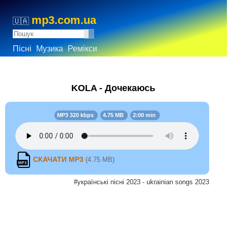
mp3.com.ua
🇺🇦
Пісні
Музика
Ремікси
KOLA - Дочекаюсь
MP3 320 kbps
4.75 MB
2:00 min
СКАЧАТИ MP3
(4.75 MB)
#українські пісні 2023 - ukrainian songs 2023