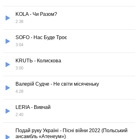
KOLA - Чи Разом?
2:38
SOFO - Нас Буде Троє
3:04
KRUTЬ - Колискова
3:00
Валерій Судче - Не світи місяченьку
4:28
LERIA - Вивчай
2:40
Подай руку Україні - Пісні війни 2022 (Польський
ансамбль «Атенеум»)