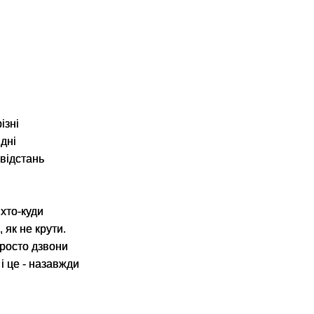
ізні
ідні
 відстань
хто-куди
 як не крути.
просто дзвони
 і це - назавжди