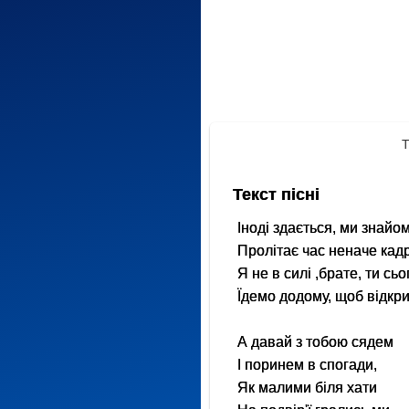
Т
Текст пісні
Іноді здається, ми знайо
Пролітає час неначе кадри
Я не в силі ,брате, ти сь
Їдемо додому, щоб відк
А давай з тобою сядем
І поринем в спогади,
Як малими біля хати