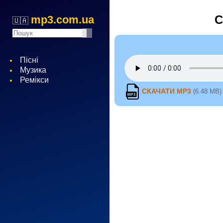
С
mp3.com.ua
🇺🇦
Пісні
Музика
Ремікси
СКАЧАТИ MP3
(6.48 MB)