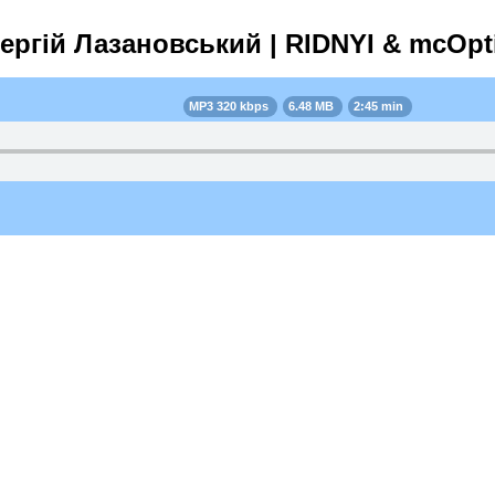
ергій Лазановський | RIDNYI & mcOpti
MP3 320 kbps
6.48 MB
2:45 min