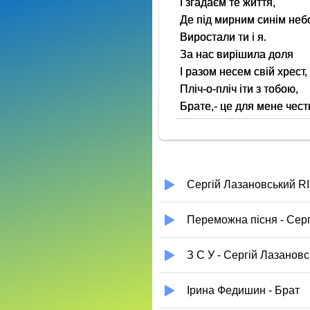
І згадаєм те життя,
Де під мирним синім не
Виростали ти і я.
За нас вирішила доля
І разом несем свій хрест,
Пліч-о-пліч іти з тобою,
Брате,- це для мене чест
Сергій Лазановський RI
Переможна пісня - Сер
З C У - Сергій Лазанов
Ірина Федишин - Брат