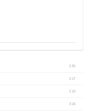
2:55
2:27
2:10
3:24