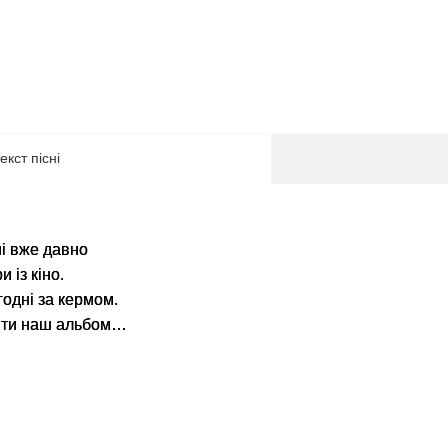
екст пісні
мі вже давно
 із кіно.
огодні за кермом.
рити наш альбом…