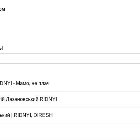
бом
ь!
DNYI - Мамо, не плач
гій Лазановський RIDNYI
ський | RIDNYI, DIRESH