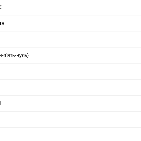
Є
тя
и-п'ять-нуль)
i