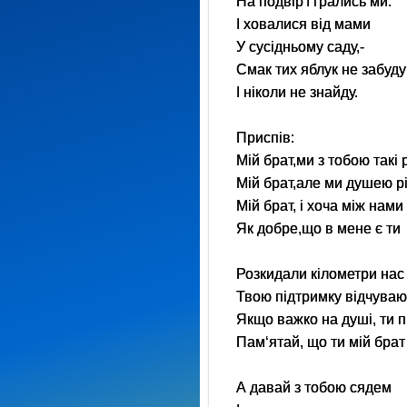
На подвір'ї грались ми.
І ховалися від мами
У сусідньому саду,-
Смак тих яблук не забуду
І ніколи не знайду.
Приспів:
Мій брат,ми з тобою такі р
Мій брат,але ми душею р
Мій брат, і хоча між нами
Як добре,що в мене є ти
Розкидали кілометри нас 
Твою підтримку відчуваю,
Якщо важко на душі, ти 
Пам‘ятай, що ти мій брат
А давай з тобою сядем