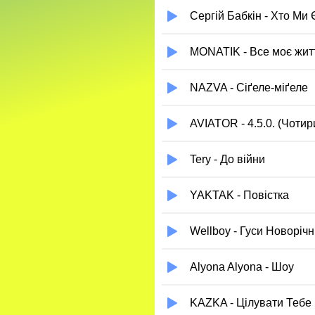
Сергій Бабкін - Хто Ми 
MONATIK - Все моє жит
NAZVA - Сіґеле-міґеле
AVIATOR - 4.5.0. (Чотир
Tery - До війни
YAKTAK - Повістка
Wellboy - Гуси Новорiчн
Alyona Alyona - Шоу
KAZKA - Цілувати Тебе