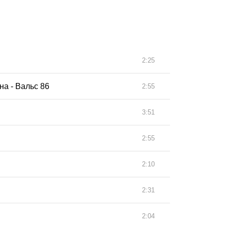
2:25
на - Вальс 86
2:55
3:51
2:55
2:10
2:31
2:04