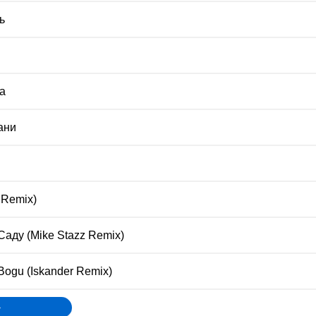
ь
а
ани
 Remix)
Саду (Mike Stazz Remix)
Bogu (Iskander Remix)
»