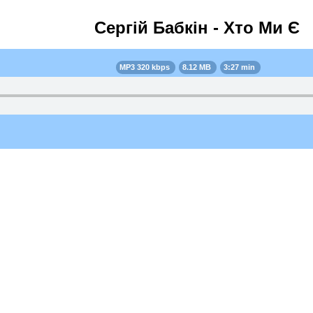
Сергій Бабкін - Хто Ми Є
MP3 320 kbps
8.12 MB
3:27 min