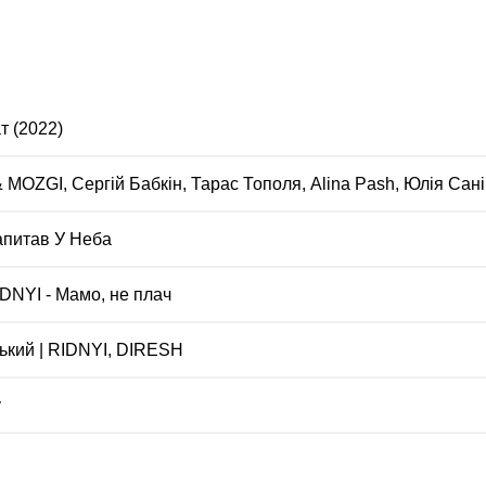
т (2022)
MOZGI, Сергій Бабкін, Тарас Тополя, Alina Pash, Юлія Сані
апитав У Неба
DNYI - Мамо, не плач
ський | RIDNYI, DIRESH
у