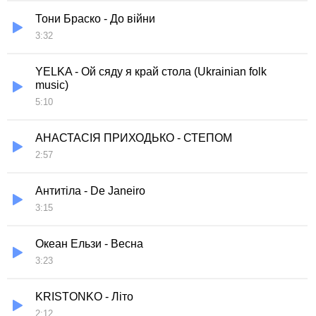
Тони Браско - До війни
3:32
YELKA - Ой сяду я край стола (Ukrainian folk
music)
5:10
AНАСТАСІЯ ПРИХОДЬКО - СТЕПОМ
2:57
Антитіла - De Janeiro
3:15
Океан Ельзи - Весна
3:23
KRISTONKO - Літо
2:12