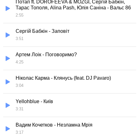
Потап ft. DOROFEEVA & MOZGI, Сергій Бабкін,
Тарас Тополя, Alina Pash, Юлія Саніна - Вальс 86
2:55
Сергій Бабкін - Заповіт
3:51
Артем Лоік - Поговоримо?
4:25
Ніколас Карма - Клянусь (feat. DJ Pavaro)
3:04
Yellohblue - Київ
3:31
Вадим Кочетков - Незламна Мрія
3:17