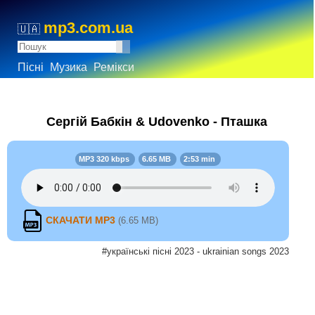
mp3.com.ua
🇺🇦
Пісні
Музика
Ремікси
Сергій Бабкін & Udovenko - Пташка
MP3 320 kbps
6.65 MB
2:53 min
СКАЧАТИ MP3
(6.65 MB)
#українські пісні 2023 - ukrainian songs 2023