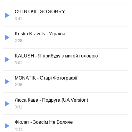
ОЧІ В ОЧІ - SO SORRY
3:41
Kristin Kravets - Україна
2:28
KALUSH - Я прибуду з митой головою
3:01
MONATIK - Старі Фотографії
2:38
Люса Кава - Подруга (UA Version)
3:31
Фіолет - Зовсім Не Боляче
4:33