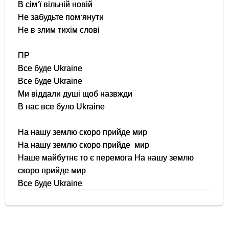
В сім‘ї вільній новій
Не забудьте пом‘янути
Не в злим тихім слові
ПР
Все буде Ukraine
Все буде Ukraine
Ми віддали душі щоб назвжди
В нас все було Ukraine
На нашу землю скоро прийде мир
На нашу землю скоро прийде мир
Наше майбутнє то є перемога На нашу землю
скоро прийде мир
Все буде Ukraine