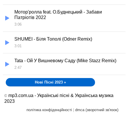
Мотор'ролла feat. О.Буднецький - Забави
Патріотів 2022
3:06
SHUMEI - Біля Тополі (Odner Remix)
3:01
Tata - Ой У Вишневому Саду (Mike Stazz Remix)
2:47
Нові Пісні 2023
»
mp3.com.ua - Українські пісні & Українська музика
©
2023
політика конфіденційності
|
dmca (зворотний зв'язок)