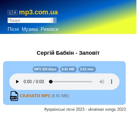
mp3.com.ua
🇺🇦
Пісні
Музика
Ремікси
Сергій Бабкін - Заповіт
MP3 320 kbps
8.81 MB
3:51 min
СКАЧАТИ MP3
(8.81 MB)
#українські пісні 2023 - ukrainian songs 2023