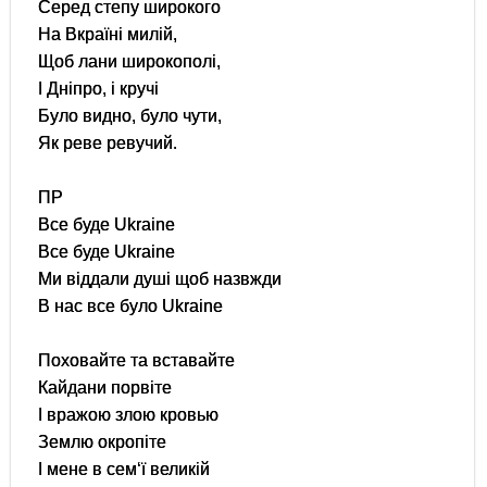
Серед степу широкого
На Вкраїні милій,
Щоб лани широкополі,
І Дніпро, і кручі
Було видно, було чути,
Як реве ревучий.
ПР
Все буде Ukraine
Все буде Ukraine
Ми віддали душі щоб назвжди
В нас все було Ukraine
Поховайте та вставайте
Кайдани порвіте
І вражою злою кровью
Землю окропіте
І мене в сем‘ї великій