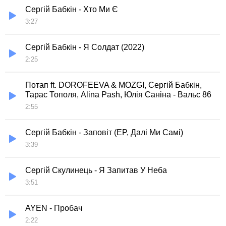
Сергій Бабкін - Хто Ми Є
3:27
Сергій Бабкін - Я Солдат (2022)
2:25
Потап ft. DOROFEEVA & MOZGI, Сергій Бабкін,
Тарас Тополя, Alina Pash, Юлія Саніна - Вальс 86
2:55
Сергій Бабкін - Заповіт (EP, Далі Ми Самі)
3:39
Сергій Скулинець - Я Запитав У Неба
3:51
AYEN - Пробач
2:22