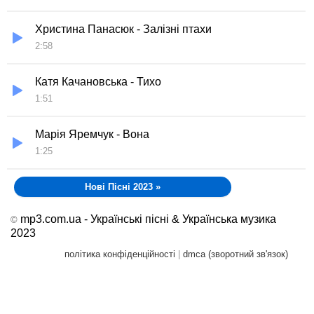
Христина Панасюк - Залізні птахи
2:58
Катя Качановська - Тихо
1:51
Марія Яремчук - Вона
1:25
Нові Пісні 2023
»
mp3.com.ua - Українські пісні & Українська музика
©
2023
політика конфіденційності
|
dmca (зворотний зв'язок)