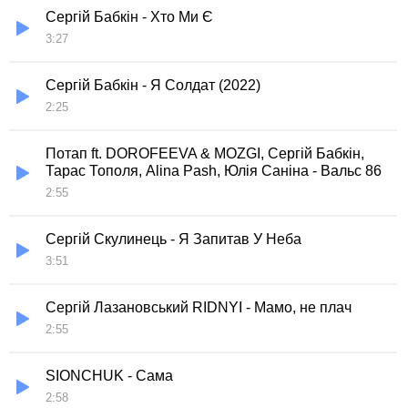
Сергій Бабкін - Хто Ми Є
3:27
Сергій Бабкін - Я Солдат (2022)
2:25
Потап ft. DOROFEEVA & MOZGI, Сергій Бабкін,
Тарас Тополя, Alina Pash, Юлія Саніна - Вальс 86
2:55
Сергій Скулинець - Я Запитав У Неба
3:51
Сергій Лазановський RIDNYI - Мамо, не плач
2:55
SIONCHUK - Сама
2:58