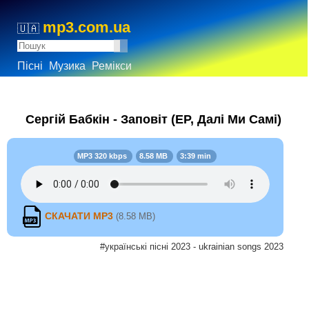
mp3.com.ua
🇺🇦
Пісні
Музика
Ремікси
Сергій Бабкін - Заповіт (EP, Далі Ми Самі)
MP3 320 kbps
8.58 MB
3:39 min
СКАЧАТИ MP3
(8.58 MB)
#українські пісні 2023 - ukrainian songs 2023