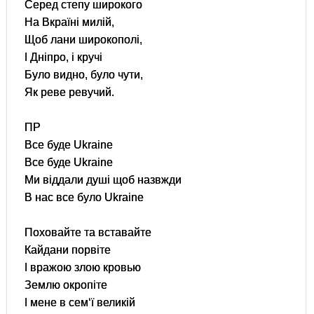
Серед степу широкого
На Вкраїні милій,
Щоб лани широкополі,
І Дніпро, і кручі
Було видно, було чути,
Як реве ревучий.
ПР
Все буде Ukraine
Все буде Ukraine
Ми віддали душі щоб назвжди
В нас все було Ukraine
Поховайте та вставайте
Кайдани порвіте
І вражою злою кровью
Землю окропіте
І мене в сем‘ї великій