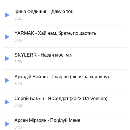
Ірина Федишин - Дякую тобі
3:21
YARMAK - Хай нам, брате, пощастить
3:06
SKYLERR - Назви моє ім‘я
2:50
Аркадій Войтюк - Imagine (пісня за хвилину)
3:14
Сергій Бабкін - Я Солдат (2022 UA Version)
3:33
Арсен Мірзоян - Поцілуй Мене
3:43