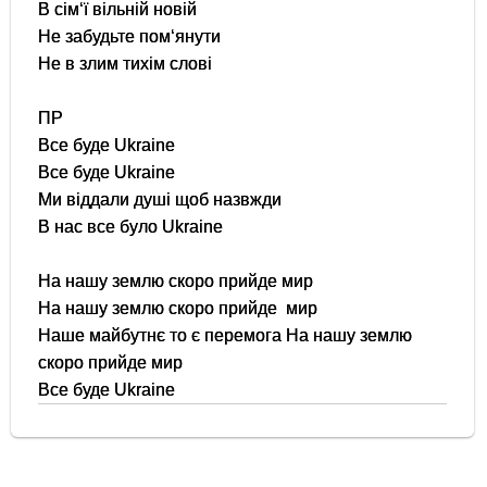
В сім‘ї вільній новій
Не забудьте пом‘янути
Не в злим тихім слові
ПР
Все буде Ukraine
Все буде Ukraine
Ми віддали душі щоб назвжди
В нас все було Ukraine
На нашу землю скоро прийде мир
На нашу землю скоро прийде мир
Наше майбутнє то є перемога На нашу землю
скоро прийде мир
Все буде Ukraine