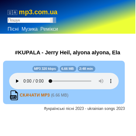
mp3.com.ua
🇺🇦
Пісні
Музика
Ремікси
#KUPALA - Jerry Heil, alyona alyona, Ela
MP3 320 kbps
6.66 MB
2:48 min
СКАЧАТИ MP3
(6.66 MB)
#українські пісні 2023 - ukrainian songs 2023