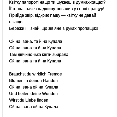
Квітку папороті нащо ти шукаєш в думках-хащах?
Її зерна, наче спадщину, посадив у серці пращур!
Прийде звір, відкриє пащу — квітку не давай
нізащо!
Бережи її і знай, що зів'яне в руках пропащих!
Ой на Івана, та й на Купала
Ой на Івана та й на Купала
Там дівчинонька квіти збирала
Ой на Івана та й на Купала
Brauchst du wirklich Fremde
Blumen in deinen Handen
Ой на Івана ой на Купала
Und heilen deine Wunden
Wirst du Liebe finden
Ой на Івана ой на Купала