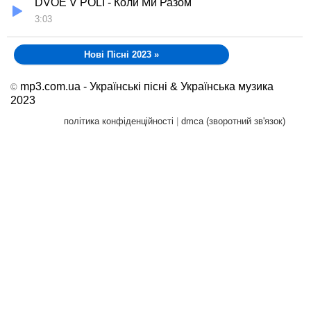
DVOE V POLI - Коли Ми Разом
3:03
Нові Пісні 2023
»
mp3.com.ua - Українські пісні & Українська музика
©
2023
політика конфіденційності
|
dmca (зворотний зв'язок)