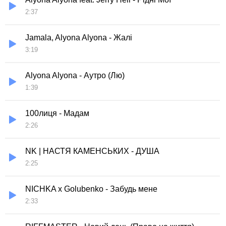
2:37
Jamala, Alyona Alyona - Жалі
3:19
Alyona Alyona - Аутро (Лю)
1:39
100лиця - Мадам
2:26
NK | НАСТЯ КАМЕНСЬКИХ - ДУША
2:25
NICHKA x Golubenko - Забудь мене
2:33