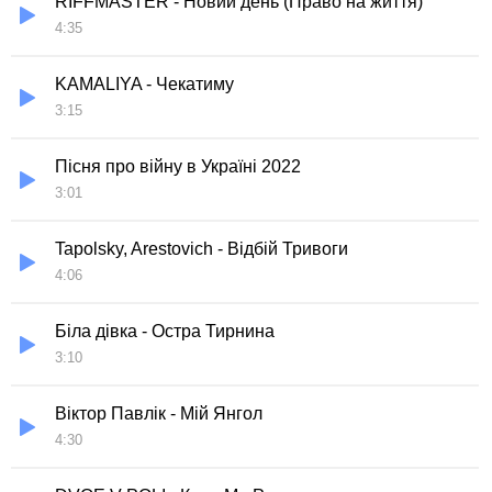
RIFFMASTER - Новий день (Право на життя)
4:35
KAMALIYA - Чекатиму
3:15
Пісня про війну в Україні 2022
3:01
Tapolsky, Arestovich - Вiдбiй Тривоги
4:06
Біла дівка - Остра Тирнина
3:10
Віктор Павлік - Мій Янгол
4:30