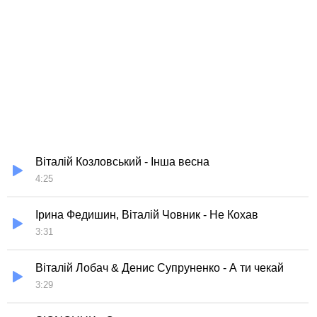
Віталій Козловський - Інша весна
4:25
Ірина Федишин, Віталій Човник - Не Кохав
3:31
Віталій Лобач & Денис Супруненко - А ти чекай
3:29