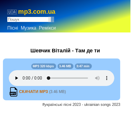
mp3.com.ua
🇺🇦
Пісні
Музика
Ремікси
Шевчик Віталій - Там де ти
MP3 320 kbps
3.46 MB
3:47 min
СКАЧАТИ MP3
(3.46 MB)
#українські пісні 2023 - ukrainian songs 2023