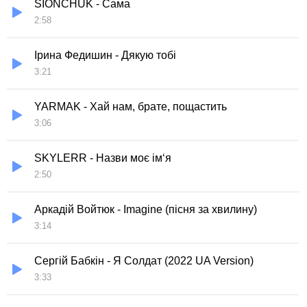
SIONCHUK - Сама
2:58
Ірина Федишин - Дякую тобі
3:21
YARMAK - Хай нам, брате, пощастить
3:06
SKYLERR - Назви моє ім‘я
2:50
Аркадій Войтюк - Imagine (пісня за хвилину)
3:14
Сергій Бабкін - Я Солдат (2022 UA Version)
3:33