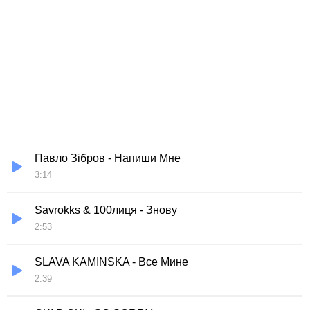
Павло Зібров - Напиши Мне
3:14
Savrokks & 100лиця - Знову
2:53
SLAVA KAMINSKA - Все Мине
2:39