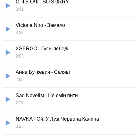
ОЧІ В ОЧІ - SO SORRY
3:41
Victoria Niro - Замало
3:23
XSERGO - Гуси-лебеді
2:03
Анна Буткевич - Селяві
2:59
Sad Novelist - Не смій пити
2:28
NAVKA - Ой, У Лузі Червона Калина
3:23