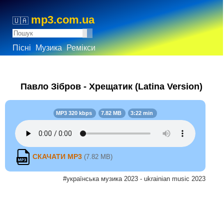
mp3.com.ua
🇺🇦
Пісні
Музика
Ремікси
Павло Зібров - Хрещатик (Latina Version)
MP3 320 kbps
7.82 MB
3:22 min
СКАЧАТИ MP3
(7.82 MB)
#українська музика 2023 - ukrainian music 2023