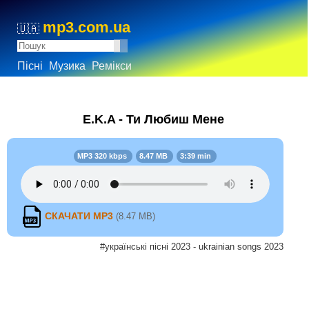
mp3.com.ua
🇺🇦
Пісні
Музика
Ремікси
E.K.A - Ти Любиш Мене
MP3 320 kbps
8.47 MB
3:39 min
СКАЧАТИ MP3
(8.47 MB)
#українські пісні 2023 - ukrainian songs 2023