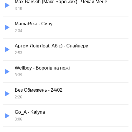
Max Barskih (Макс Барських) - Чекай Мене
3:19
MamaRika - Сину
2:34
Артем Лоік (feat. Абіє) - Снайпери
2:53
Wellboy - Ворогів на ножі
3:39
Без Обмежень - 24/02
2:26
Go_A - Kalyna
3:06