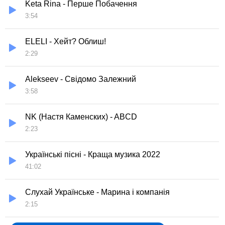
Keta Rina - Перше Побачення
3:54
ELELI - Хейт? Облиш!
2:29
Alekseev - Свідомо Залежний
3:58
NK (Настя Каменских) - ABCD
2:23
Українські пісні - Краща музика 2022
41:02
Слухай Українське - Марина і компанія
2:15